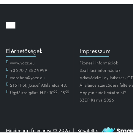
Elérhetőségek
Impresszum
www.yozz.eu
Fizetési információk
+36-70 / 882-9999
Szállítási információk
webshop@yozz.eu
Adatvédelmi nyilatkozat - 
2151 Fót, József Attila utca 43.
Általános szerződési feltétel
00
00
Ügyfélszolgálat:
H-P: 10
- 18
Hogyan tudok vásárolni?
SZÉP Kártya 2026
Minden jog fenntartva © 2025 | Készítette: