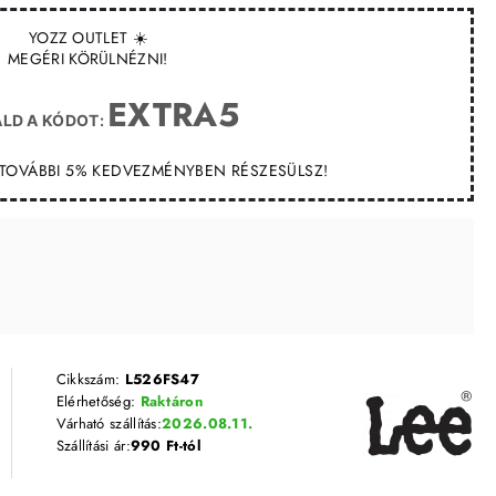
YOZZ OUTLET ☀️
MEGÉRI KÖRÜLNÉZNI!
EXTRA5
LD A KÓDOT:
T TOVÁBBI 5% KEDVEZMÉNYBEN RÉSZESÜLSZ!
Cikkszám:
L526FS47
Elérhetőség:
Raktáron
Várható szállítás:
2026.08.11.
Szállítási ár:
990 Ft-tól