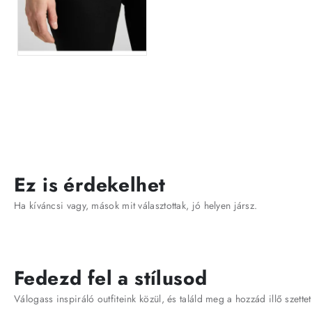
Ez is érdekelhet
Ha kíváncsi vagy, mások mit választottak, jó helyen jársz.
Fedezd fel a stílusod
Válogass inspiráló outfiteink közül, és találd meg a hozzád illő szettet