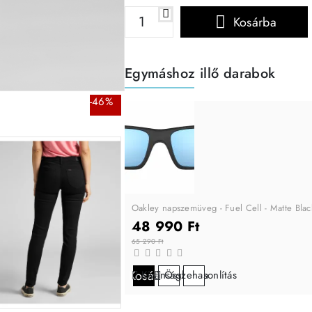
Kosárba
Egymáshoz illő darabok
-46%
Oakley napszemüveg - Fuel Cell - Matte Bla
48 990 Ft
65 290 Ft
Kosárba
Kívánságlistára
Összehasonlítás