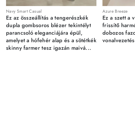
Navy Smart Casual
Azure Breeze
Ez az összeállítás a tengerészkék
Ez a szett a 
dupla gombsoros blézer tekintélyt
frissítő har
parancsoló eleganciájára épül,
dobozos fazo
amelyet a hófehér alap és a sötétkék
vonalvezetésé
skinny farmer tesz igazán maivá...