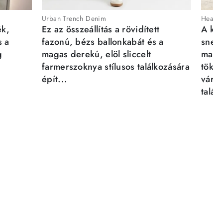
Urban Trench Denim
Heartb
ék,
Ez az összeállítás a rövidített
A kén
s a
fazonú, bézs ballonkabát és a
sneak
g
magas derekú, elöl sliccelt
magab
farmerszoknya stílusos találkozására
tökél
épít...
város
talál