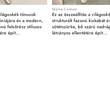
Skyline Contrast
világoskék tónusok
Ez az összeállítás a világosk
móniájára és a modern,
strukturált fazonú kiskabát é
nú felsőrész stílusos
sötétszürke, bő szárú nadrá
re épít...
látványos ellentétére épít...