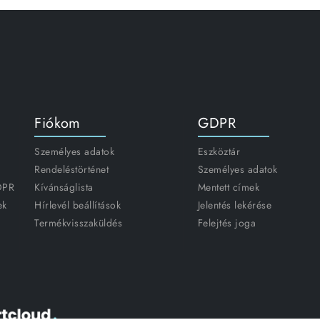
Fiókom
GDPR
Személyes adatok
Eszköztár
Rendeléstörténet
Személyes adatok
GDPR
Kívánságlista
Mentett címek
ek
Hírlevél beállítások
Jelentés lekérése
Termékvisszaküldés
Felejtés joga