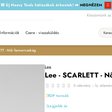
🎒 Új Heavy Tools hátizsákok érkeztek! ➡️
MEGNÉZEM
Köszöntünk az
Információk
Csere - visszaküldés
Keresés..
TT - Női farmernadrág
Lee
Lee - SCARLETT - N
0 vélemény
-
Írj vélemén
TOP termék
Legjobb ár