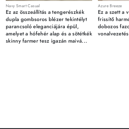
Navy Smart Casual
Azure Breeze
Ez az összeállítás a tengerészkék
Ez a szett a 
dupla gombsoros blézer tekintélyt
frissítő har
parancsoló eleganciájára épül,
dobozos fazo
amelyet a hófehér alap és a sötétkék
vonalvezetésé
skinny farmer tesz igazán maivá...