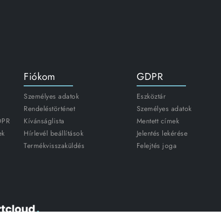
Fiókom
GDPR
Személyes adatok
Eszköztár
Rendeléstörténet
Személyes adatok
GDPR
Kívánságlista
Mentett címek
ek
Hírlevél beállítások
Jelentés lekérése
Termékvisszaküldés
Felejtés joga