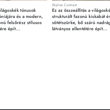
Skyline Contrast
világoskék tónusok
Ez az összeállítás a világosk
móniájára és a modern,
strukturált fazonú kiskabát é
nú felsőrész stílusos
sötétszürke, bő szárú nadrá
re épít...
látványos ellentétére épít...