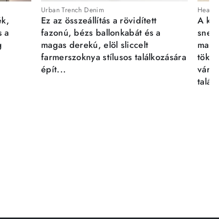
Urban Trench Denim
Heartb
ék,
Ez az összeállítás a rövidített
A kén
s a
fazonú, bézs ballonkabát és a
sneak
g
magas derekú, elöl sliccelt
magab
farmerszoknya stílusos találkozására
tökél
épít...
város
talál