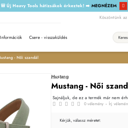
🎒 Új Heavy Tools hátizsákok érkeztek! ➡️
MEGNÉZEM
Köszöntünk az
Információk
Csere - visszaküldés
Keresés..
ustang - Női szandál
Mustang
Mustang - Női szand
Sajnáljuk, de ez a termék már nem ér
0 vélemény
-
Írj vélemén
Kérjük, válassz méretet: