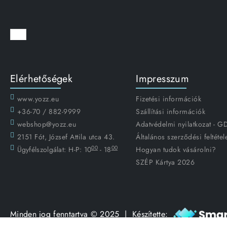
Elérhetőségek
Impresszum
www.yozz.eu
Fizetési információk
+36-70 / 882-9999
Szállítási információk
webshop@yozz.eu
Adatvédelmi nyilatkozat - 
2151 Fót, József Attila utca 43.
Általános szerződési feltétel
00
00
Ügyfélszolgálat:
H-P: 10
- 18
Hogyan tudok vásárolni?
SZÉP Kártya 2026
Minden jog fenntartva © 2025 | Készítette: