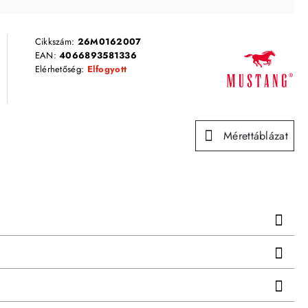
Cikkszám:
26M0162007
EAN:
4066893581336
Elérhetőség:
Elfogyott
Mérettáblázat