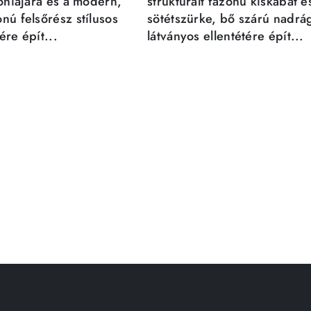
móniájára és a modern,
strukturált fazonú kiskabát é
nú felsőrész stílusos
sötétszürke, bő szárú nadrá
re épít...
látványos ellentétére épít...