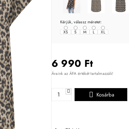
Kérjük, válassz méretet:
XS
S
M
L
XL
6 990 Ft
Áraink az ÁFA értékét tartalmazzák!
Kosárba