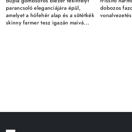
dupla gombsoros blézer tekintélyt
frissítő har
parancsoló eleganciájára épül,
dobozos fazo
amelyet a hófehér alap és a sötétkék
vonalvezetésé
skinny farmer tesz igazán maivá...