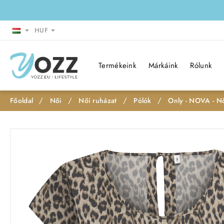
HUF
Termékeink
Márkáink
Rólunk
Női
Női ruházat
Pólók
Only - NOVA - Nő
h
o
m
e