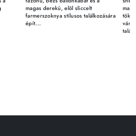
s a
fazonú, bézs ballonkabát és a
sneak
g
magas derekú, elöl sliccelt
magab
farmerszoknya stílusos találkozására
tökél
épít...
város
talál