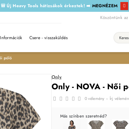
🎒 Új Heavy Tools hátizsákok érkeztek! ➡️
MEGNÉZEM
Köszöntünk az
Információk
Csere - visszaküldés
Keresés..
i póló
Only
Only - NOVA - Női p
0 vélemény
-
Írj vélemén
Más színben szeretnéd?