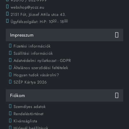
+36-70 / 882-9999
webshop@yozz.eu
2151 Fót, József Attila utca 43.
00
00
Ügyfélszolgálat:
H-P: 10
- 18
Impresszum
Fizetési információk
Szállítási információk
Adatvédelmi nyilatkozat - GDPR
Általános szerződési feltételek
Hogyan tudok vásárolni?
SZÉP Kártya 2026
Fiókom
Személyes adatok
Rendeléstörténet
Kívánságlista
Hírlevél beállítások