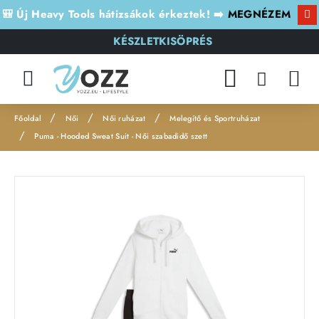
🎒 Új Heavy Tools hátizsákok érkeztek! ➡️
MEGNÉZEM
KÉSZLETKISÖPRÉS
Női
Női ruházat
Melegítő és Sportruházat
h
Puma - Hooded Sweat Suit - Női szabadidő szett
o
m
e