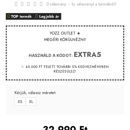
0 vélemény
-
Írj véleményt a termékről!
TOP termék
Legjobb ár
YOZZ OUTLET ☀️
MEGÉRI KÖRÜLNÉZNI!
EXTRA5
HASZNÁLD A KÓDOT:
✨ 45.000 FT FELETT TOVÁBBI 5% KEDVEZMÉNYBEN
RÉSZESÜLSZ!
Kérjük, válassz méretet:
XS
XL
32 990 Ft