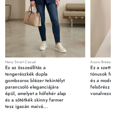
Navy Smart Casual
Azure Breeze
Ez az összeállítás a
Ez a szett a
tengerészkék dupla
tónusok fris
gombsoros blézer tekintélyt
és a moder
parancsoló eleganciájára
felsőrész st
épül, amelyet a hófehér alap
vonalvezeté
és a sötétkék skinny farmer
tesz igazán maivá...