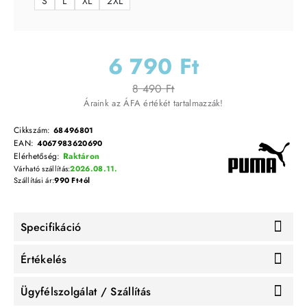
S
L
XL
2XL
6 790 Ft
8 490 Ft
Áraink az ÁFA értékét tartalmazzák!
Cikkszám:
68496801
EAN:
4067983620690
Elérhetőség:
Raktáron
Várható szállítás:
2026.08.11.
Szállítási ár:
990 Ft-tól
Specifikáció
Értékelés
Ügyfélszolgálat / Szállítás