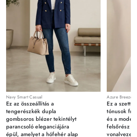
Navy Smart Casual
Azure Breeze
Ez az összeállítás a
Ez a szett a
tengerészkék dupla
tónusok fris
gombsoros blézer tekintélyt
és a moder
parancsoló eleganciájára
felsőrész st
épül, amelyet a hófehér alap
vonalvezeté