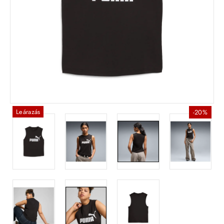
Leárazás
-20%