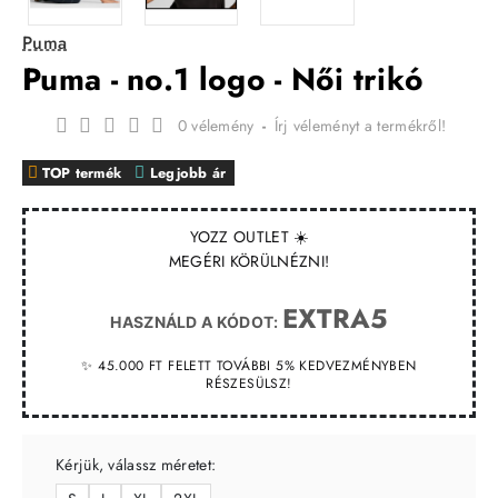
Puma
Puma - no.1 logo - Női trikó
0 vélemény
-
Írj véleményt a termékről!
TOP termék
Legjobb ár
YOZZ OUTLET ☀️
MEGÉRI KÖRÜLNÉZNI!
EXTRA5
HASZNÁLD A KÓDOT:
✨ 45.000 FT FELETT TOVÁBBI 5% KEDVEZMÉNYBEN
RÉSZESÜLSZ!
Kérjük, válassz méretet: