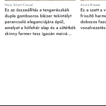
Navy Smart Casual
Azure Breeze
Ez az összeállítás a tengerészkék
Ez a szett a 
dupla gombsoros blézer tekintélyt
frissítő har
parancsoló eleganciájára épül,
dobozos fazo
amelyet a hófehér alap és a sötétkék
vonalvezetésé
skinny farmer tesz igazán maivá...