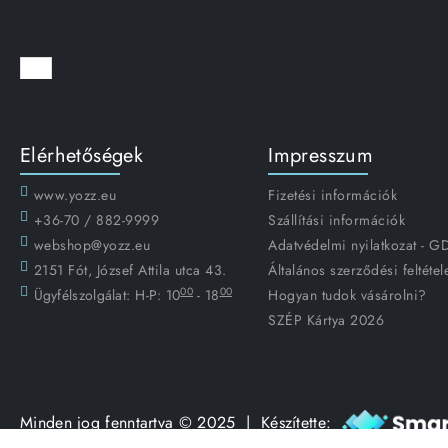
Elérhetőségek
Impresszum
www.yozz.eu
Fizetési információk
+36-70 / 882-9999
Szállítási információk
webshop@yozz.eu
Adatvédelmi nyilatkozat - 
2151 Fót, József Attila utca 43.
Általános szerződési feltétel
00
00
Ügyfélszolgálat:
H-P: 10
- 18
Hogyan tudok vásárolni?
SZÉP Kártya 2026
Minden jog fenntartva © 2025 | Készítette: