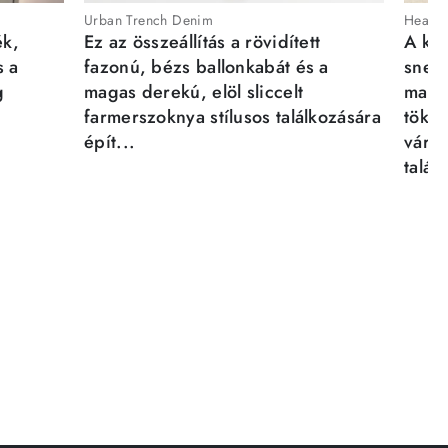
Urban Trench Denim
Heartb
ék,
Ez az összeállítás a rövidített
A kén
s a
fazonú, bézs ballonkabát és a
sneak
g
magas derekú, elöl sliccelt
magab
farmerszoknya stílusos találkozására
tökél
épít...
város
talál