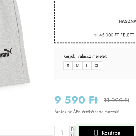
HASZNÁ
✨ 45.000 FT FELET
Kérjük, válassz méretet:
S
M
L
XL
9 590 Ft
11 990 Ft
Áraink az ÁFA értékét tartalmazzák!
-20%
Kosárba