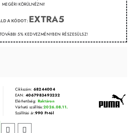
MEGÉRI KÖRÜLNÉZNI!
EXTRA5
LD A KÓDOT:
T TOVÁBBI 5% KEDVEZMÉNYBEN RÉSZESÜLSZ!
Cikkszám:
68244004
EAN:
4067983493232
Elérhetőség:
Raktáron
Várható szállítás:
2026.08.11.
Szállítási ár:
990 Ft-tól