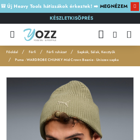
🎒 Új Heavy Tools hátizsákok érkeztek! ➡️
MEGNÉZEM
KÉSZLETKISÖPRÉS
Férfi
Férfi ruházat
Sapkák, Sálak, Kesztyűk
h
Puma - WARDROBE CHUNKY Mid Crown Beanie - Uniszex sapka
o
m
e