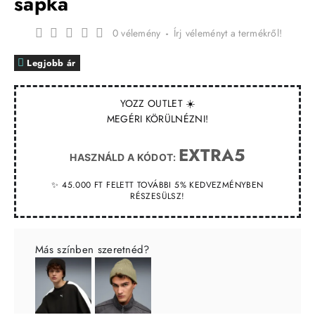
sapka
0 vélemény
-
Írj véleményt a termékről!
Legjobb ár
YOZZ OUTLET ☀️
MEGÉRI KÖRÜLNÉZNI!
EXTRA5
HASZNÁLD A KÓDOT:
✨ 45.000 FT FELETT TOVÁBBI 5% KEDVEZMÉNYBEN
RÉSZESÜLSZ!
Más színben szeretnéd?