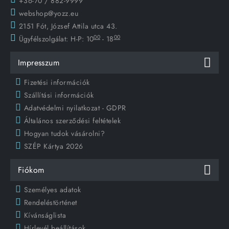
+36-70 / 882-9999
webshop@yozz.eu
2151 Fót, József Attila utca 43.
00
00
Ügyfélszolgálat:
H-P: 10
- 18
Impresszum
Fizetési információk
Szállítási információk
Adatvédelmi nyilatkozat - GDPR
Általános szerződési feltételek
Hogyan tudok vásárolni?
SZÉP Kártya 2026
Fiókom
Személyes adatok
Rendeléstörténet
Kívánságlista
Hírlevél beállítások