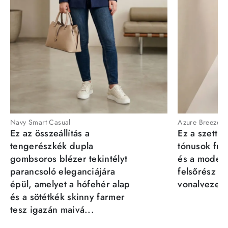
Navy Smart Casual
Azure Breeze
Ez az összeállítás a
Ez a szett a
tengerészkék dupla
tónusok fris
gombsoros blézer tekintélyt
és a moder
parancsoló eleganciájára
felsőrész st
épül, amelyet a hófehér alap
vonalvezeté
és a sötétkék skinny farmer
tesz igazán maivá...