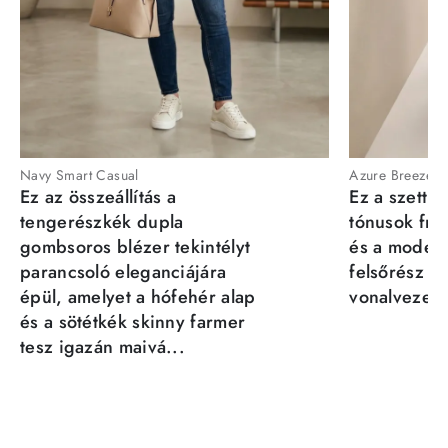
Navy Smart Casual
Azure Breeze
Ez az összeállítás a
Ez a szett a
tengerészkék dupla
tónusok fris
gombsoros blézer tekintélyt
és a moder
parancsoló eleganciájára
felsőrész st
épül, amelyet a hófehér alap
vonalvezeté
és a sötétkék skinny farmer
tesz igazán maivá...