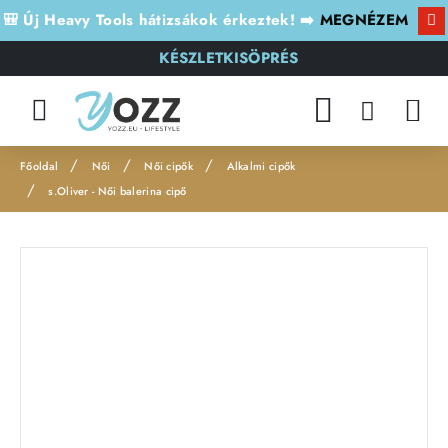
🎒 Új Heavy Tools hátizsákok érkeztek! ➡️
MEGNÉZEM
KÉSZLETKISÖPRÉS
Női
Női cipők
Alkalmi cipők
h
s.Oliver - Női balerina cipő
o
m
e