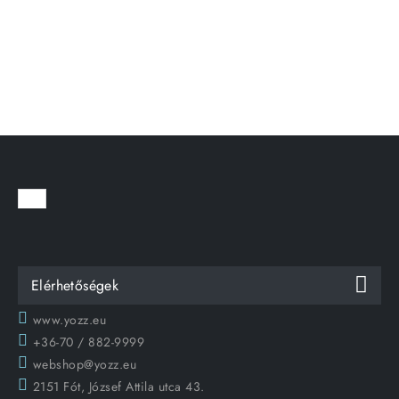
Elérhetőségek
www.yozz.eu
+36-70 / 882-9999
webshop@yozz.eu
2151 Fót, József Attila utca 43.