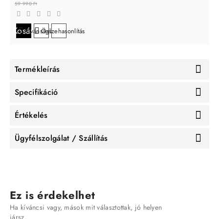
59 990 Ft
Kosárba
Kívánságlistára
Összehasonlítás
Termékleírás
Specifikáció
Értékelés
Ügyfélszolgálat / Szállítás
Ez is érdekelhet
Ha kíváncsi vagy, mások mit választottak, jó helyen
jársz.