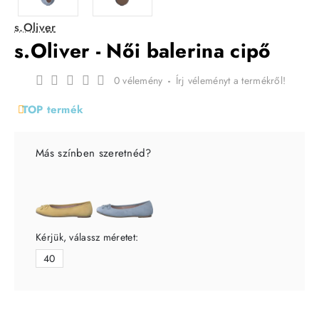
s.Oliver
s.Oliver - Női balerina cipő
0 vélemény
-
Írj véleményt a termékről!
TOP termék
Más színben szeretnéd?
Kérjük, válassz méretet:
40