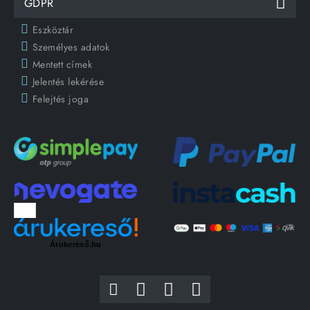
GDPR
Eszköztár
Személyes adatok
Mentett címek
Jelentés lekérése
Felejtés joga
Árukereső.hu