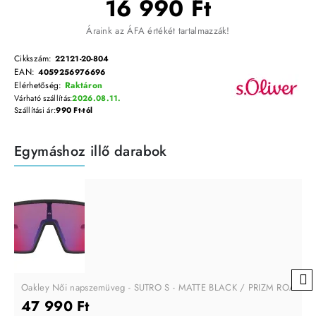
16 990 Ft
Áraink az ÁFA értékét tartalmazzák!
Cikkszám:
22121-20-804
EAN:
4059256976696
Elérhetőség:
Raktáron
Várható szállítás:
2026.08.11.
Szállítási ár:
990 Ft-tól
Egymáshoz illő darabok
Oakley Női napszemüveg - SUTRO S - MATTE BLACK / PRIZM ROAD
47 990 Ft