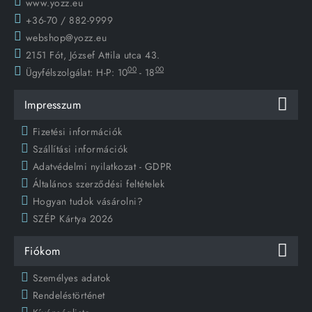
www.yozz.eu
+36-70 / 882-9999
webshop@yozz.eu
2151 Fót, József Attila utca 43.
00
00
Ügyfélszolgálat:
H-P: 10
- 18
Impresszum
Fizetési információk
Szállítási információk
Adatvédelmi nyilatkozat - GDPR
Általános szerződési feltételek
Hogyan tudok vásárolni?
SZÉP Kártya 2026
Fiókom
Személyes adatok
Rendeléstörténet