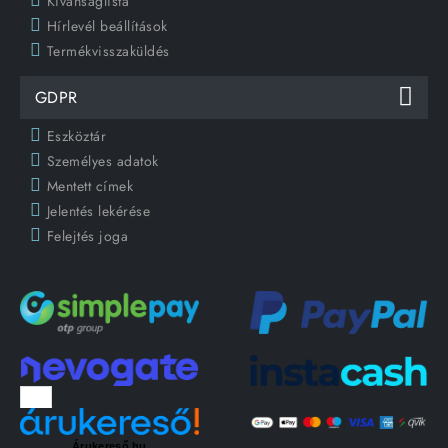
Kívánságlista
Hírlevél beállítások
Termékvisszaküldés
GDPR
Eszköztár
Személyes adatok
Mentett címek
Jelentés lekérése
Felejtés joga
Árukereső.hu