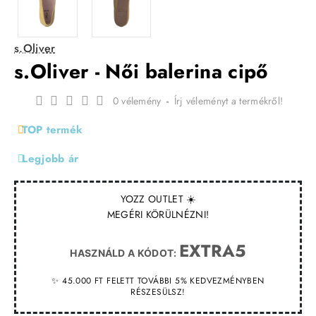
s.Oliver
s.Oliver - Női balerina cipő
0 vélemény
-
Írj véleményt a termékről!
TOP termék
Legjobb ár
YOZZ OUTLET ☀️
MEGÉRI KÖRÜLNÉZNI!
EXTRA5
HASZNÁLD A KÓDOT:
✨ 45.000 FT FELETT TOVÁBBI 5% KEDVEZMÉNYBEN
RÉSZESÜLSZ!