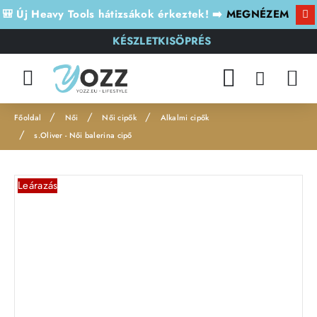
🎒 Új Heavy Tools hátizsákok érkeztek! ➡️
MEGNÉZEM
KÉSZLETKISÖPRÉS
Női
Női cipők
Alkalmi cipők
h
s.Oliver - Női balerina cipő
o
m
Leárazás
e