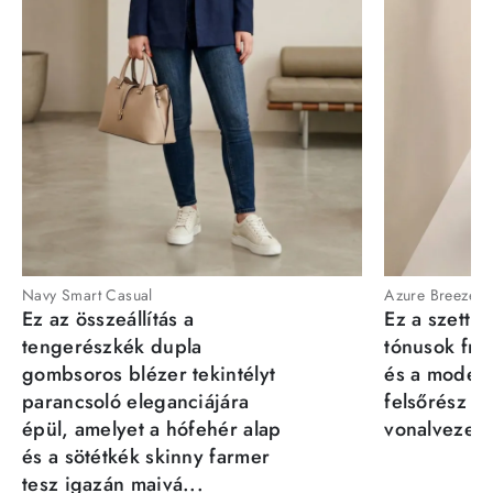
Navy Smart Casual
Azure Breeze
Ez az összeállítás a
Ez a szett a
tengerészkék dupla
tónusok fris
gombsoros blézer tekintélyt
és a moder
parancsoló eleganciájára
felsőrész st
épül, amelyet a hófehér alap
vonalvezeté
és a sötétkék skinny farmer
tesz igazán maivá...