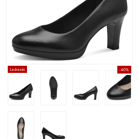
Leárazás
-40%