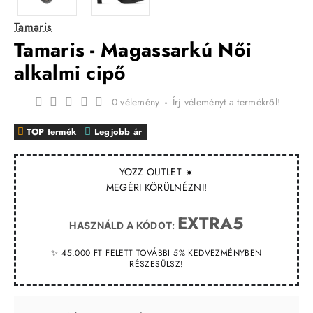
Tamaris
Tamaris - Magassarkú Női
alkalmi cipő
0 vélemény
-
Írj véleményt a termékről!
TOP termék
Legjobb ár
YOZZ OUTLET ☀️
MEGÉRI KÖRÜLNÉZNI!
EXTRA5
HASZNÁLD A KÓDOT:
✨ 45.000 FT FELETT TOVÁBBI 5% KEDVEZMÉNYBEN
RÉSZESÜLSZ!