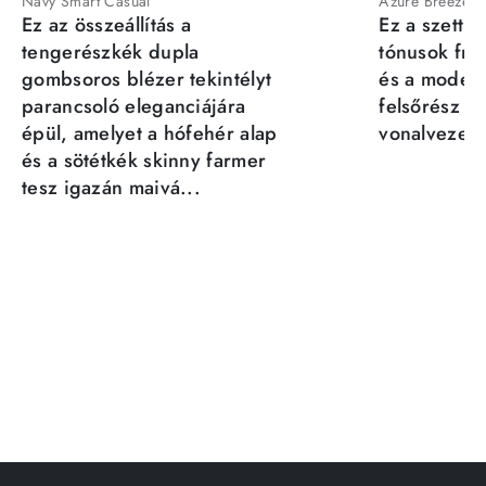
Navy Smart Casual
Azure Breeze
Ez az összeállítás a
Ez a szett a
tengerészkék dupla
tónusok fris
gombsoros blézer tekintélyt
és a moder
parancsoló eleganciájára
felsőrész st
épül, amelyet a hófehér alap
vonalvezeté
és a sötétkék skinny farmer
tesz igazán maivá...