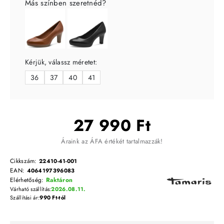
Más színben szeretnéd?
Kérjük, válassz méretet:
36
37
40
41
27 990 Ft
Áraink az ÁFA értékét tartalmazzák!
Cikkszám:
22410-41-001
EAN:
4064197396083
Elérhetőség:
Raktáron
Várható szállítás:
2026.08.11.
Szállítási ár:
990 Ft-tól