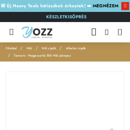
🎒 Új Heavy Tools hátizsákok érkeztek! ➡️
MEGNÉZEM
KÉSZLETKISÖPRÉS
Női
Női cipők
Alkalmi cipők
h
Tamaris - Magassarkú Bőr Női pömpsz
o
m
e