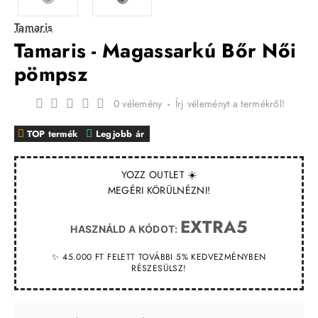
Tamaris
Tamaris - Magassarkú Bőr Női
pömpsz
0 vélemény
-
Írj véleményt a termékről!
TOP termék
Legjobb ár
YOZZ OUTLET ☀️
MEGÉRI KÖRÜLNÉZNI!
EXTRA5
HASZNÁLD A KÓDOT:
✨ 45.000 FT FELETT TOVÁBBI 5% KEDVEZMÉNYBEN
RÉSZESÜLSZ!