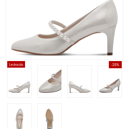
Leárazás
-25%