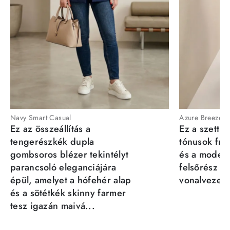
Navy Smart Casual
Azure Breeze
Ez az összeállítás a
Ez a szett a
tengerészkék dupla
tónusok fris
gombsoros blézer tekintélyt
és a moder
parancsoló eleganciájára
felsőrész st
épül, amelyet a hófehér alap
vonalvezeté
és a sötétkék skinny farmer
tesz igazán maivá...