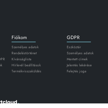
Fiókom
GDPR
Személyes adatok
Eszköztár
Rendeléstörténet
Személyes adatok
GDPR
Kívánságlista
Mentett címek
ek
Hírlevél beállítások
Jelentés lekérése
Termékvisszaküldés
Felejtés joga