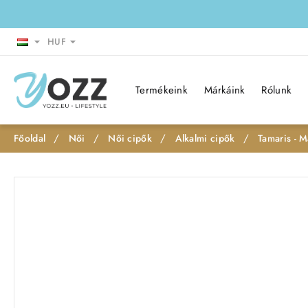
HUF
Termékeink
Márkáink
Rólunk
Női
Női cipők
Alkalmi cipők
Tamaris - M
h
o
m
e