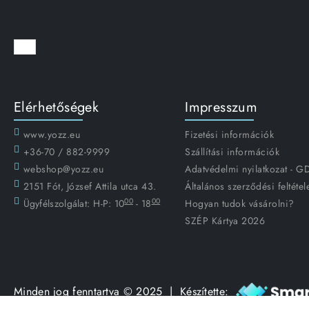
Elérhetőségek
Impresszum
www.yozz.eu
Fizetési információk
+36-70 / 882-9999
Szállítási információk
webshop@yozz.eu
Adatvédelmi nyilatkozat - 
2151 Fót, József Attila utca 43.
Általános szerződési feltétel
00
00
Ügyfélszolgálat:
H-P: 10
- 18
Hogyan tudok vásárolni?
SZÉP Kártya 2026
Minden jog fenntartva © 2025 | Készítette: