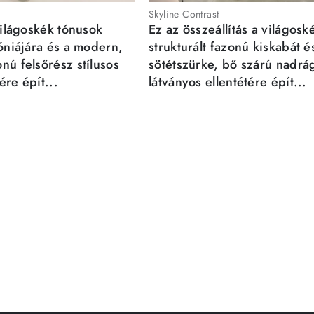
Skyline Contrast
világoskék tónusok
Ez az összeállítás a világosk
móniájára és a modern,
strukturált fazonú kiskabát é
nú felsőrész stílusos
sötétszürke, bő szárú nadrá
re épít...
látványos ellentétére épít...