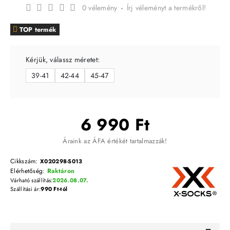
0 vélemény
-
Írj véleményt a termékről!
TOP termék
Kérjük, válassz méretet:
39-41
42-44
45-47
6 990 Ft
Áraink az ÁFA értékét tartalmazzák!
Cikkszám:
X020298-S013
Elérhetőség:
Raktáron
Várható szállítás:
2026.08.07.
Szállítási ár:
990 Ft-tól