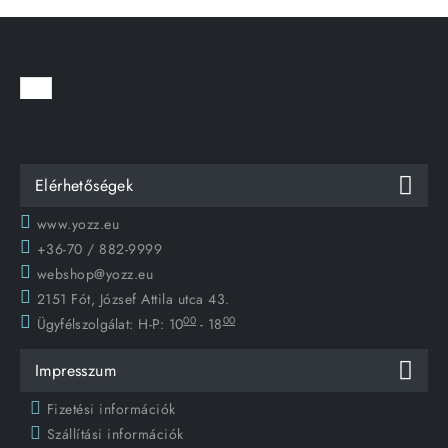
Elérhetőségek
www.yozz.eu
+36-70 / 882-9999
webshop@yozz.eu
2151 Fót, József Attila utca 43.
00
00
Ügyfélszolgálat:
H-P: 10
- 18
Impresszum
Fizetési információk
Szállítási információk