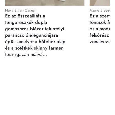
Navy Smart Casual
Azure Breeze
Ez az összeállítás a
Ez a szett a
tengerészkék dupla
tónusok fris
gombsoros blézer tekintélyt
és a moder
parancsoló eleganciájára
felsőrész st
épül, amelyet a hófehér alap
vonalvezeté
és a sötétkék skinny farmer
tesz igazán maivá...