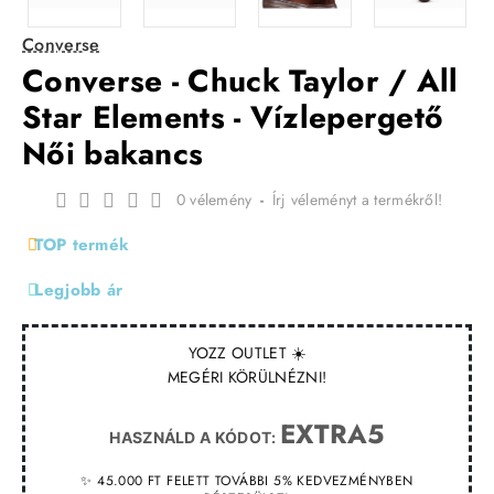
Converse
Converse - Chuck Taylor / All
Star Elements - Vízlepergető
Női bakancs
0 vélemény
-
Írj véleményt a termékről!
TOP termék
Legjobb ár
YOZZ OUTLET ☀️
MEGÉRI KÖRÜLNÉZNI!
EXTRA5
HASZNÁLD A KÓDOT:
✨ 45.000 FT FELETT TOVÁBBI 5% KEDVEZMÉNYBEN