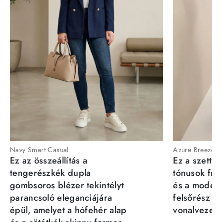
Navy Smart Casual
Azure Breeze
Ez az összeállítás a
Ez a szett a
tengerészkék dupla
tónusok fris
gombsoros blézer tekintélyt
és a moder
parancsoló eleganciájára
felsőrész st
épül, amelyet a hófehér alap
vonalvezeté