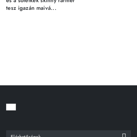
és a sötétkék skinny farmer
tesz igazán maivá...
Elérhetőségek