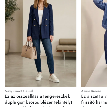
Navy Smart Casual
Azure Breeze
Ez az összeállítás a tengerészkék
Ez a szett a 
dupla gombsoros blézer tekintélyt
frissítő har