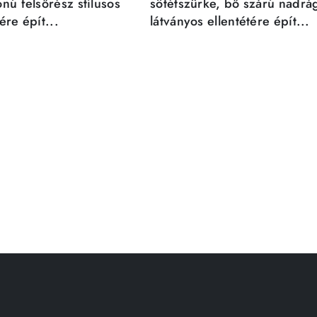
nú felsőrész stílusos
sötétszürke, bő szárú nadrá
re épít...
látványos ellentétére épít...