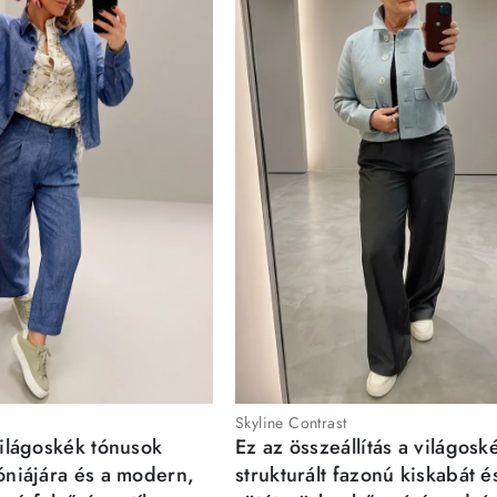
Skyline Contrast
világoskék tónusok
Ez az összeállítás a világosk
móniájára és a modern,
strukturált fazonú kiskabát é