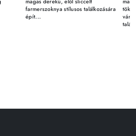
g
magas derekú, elöl sliccelt
magab
farmerszoknya stílusos találkozására
tökél
épít...
város
talál