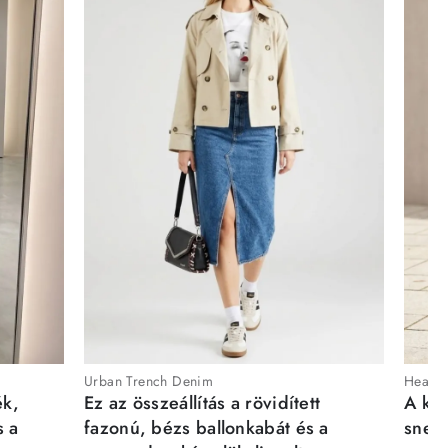
Urban Trench Denim
Heartb
ék,
Ez az összeállítás a rövidített
A kén
s a
fazonú, bézs ballonkabát és a
sneak