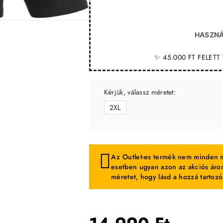
-39%
HASZNÁ
✨ 45.000 FT FELET
Kérjük, válassz méretet:
2XL
Az Outlet-es termék nem minden m
esetben ugyan azon az akciós áron
méretet, hogy lásd a hozzá tartozó