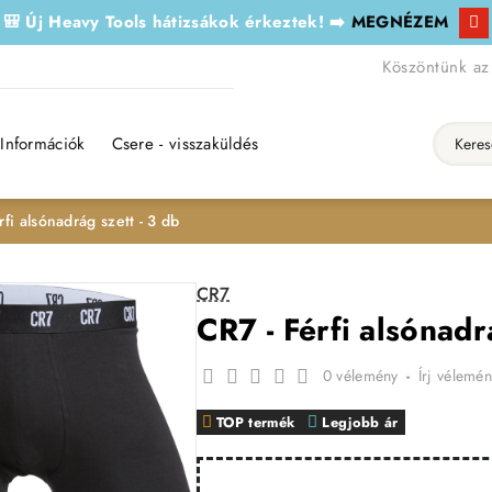
🎒 Új Heavy Tools hátizsákok érkeztek! ➡️
MEGNÉZEM
Köszöntünk az
Információk
Csere - visszaküldés
Keresés..
rfi alsónadrág szett - 3 db
CR7
CR7 - Férfi alsónadr
0 vélemény
-
Írj vélemén
TOP termék
Legjobb ár