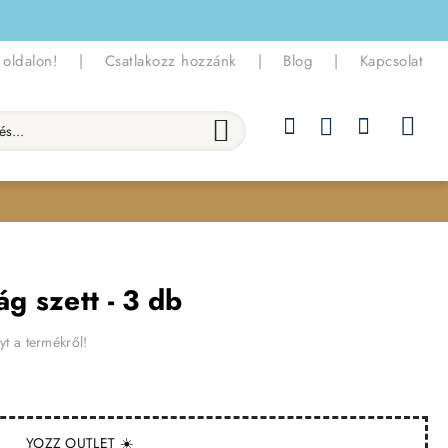
 oldalon!
|
Csatlakozz hozzánk
|
Blog
|
Kapcsolat
.
ág szett - 3 db
yt a termékről!
YOZZ OUTLET ☀️