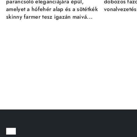
parancsoló eleganciájára épül,
dobozos fazo
amelyet a hófehér alap és a sötétkék
vonalvezetésé
skinny farmer tesz igazán maivá...