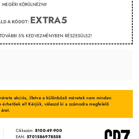
MEGÉRI KÖRÜLNÉZNI!
EXTRA5
LD A KÓDOT:
T TOVÁBBI 5% KEDVEZMÉNYBEN RÉSZESÜLSZ!
érete akciós, illetve a különböző méretek nem minden
 érhetőek el! Kérjük, válaszd ki a számodra megfelelő
 árat.
Cikkszám:
8100-49-900
EAN:
5701586978558