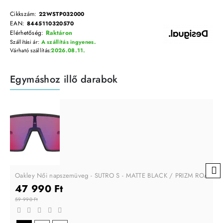
Cikkszám:
22WSTP032000
EAN:
8445110320570
Elérhetőség:
Raktáron
Szállítási ár:
A szállítás ingyenes.
Várható szállítás:
2026.08.11.
Egymáshoz illő darabok
Oakley Női napszemüveg - SUTRO S - MATTE BLACK / PRIZM ROAD
47 990 Ft
59 990 Ft