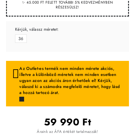
✨ 45.000 FT FELETT TOVÁBBI 5% KEDVEZMÉNYBEN
RÉSZESÜLSZ!
Kérjük, válassz méretet:
36
Az Outlet-es termék nem minden mérete akciós,
illetve a különböző méretek nem minden esetben
ugyan azon az akciós áron érhetőek el! Kérjük,
válaszd ki a számodra megfelelő méretet, hogy lásd
a hozzá tartozó árat.
59 990 Ft
Áraink az ÁFA értékét tartalmazzák!