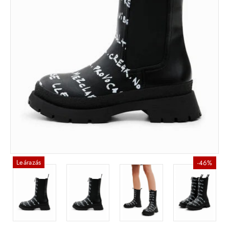
Leárazás
-46%