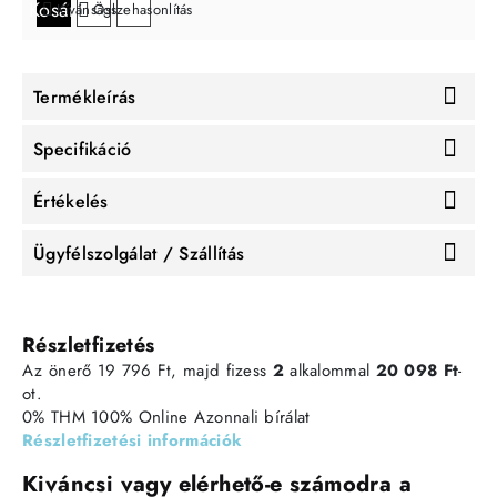
Kosárba
Kívánságlistára
Összehasonlítás
Termékleírás
Specifikáció
Értékelés
Ügyfélszolgálat / Szállítás
Részletfizetés
Az önerő 19 796 Ft, majd fizess
2
alkalommal
20 098 Ft
-
ot.
0% THM
100% Online
Azonnali bírálat
Részletfizetési információk
Kiváncsi vagy elérhető-e számodra a