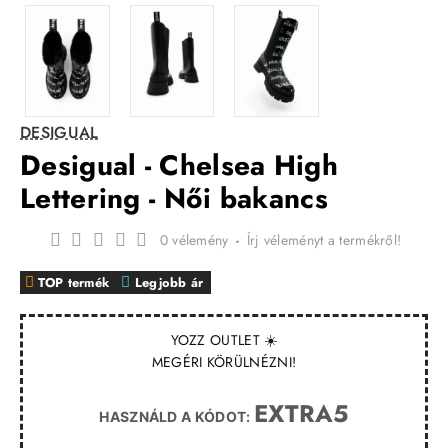
DESIGUAL
Desigual - Chelsea High
Lettering - Női bakancs
0 vélemény
-
Írj véleményt a termékről!
TOP termék
Legjobb ár
YOZZ OUTLET ☀️
MEGÉRI KÖRÜLNÉZNI!
EXTRA5
HASZNÁLD A KÓDOT: