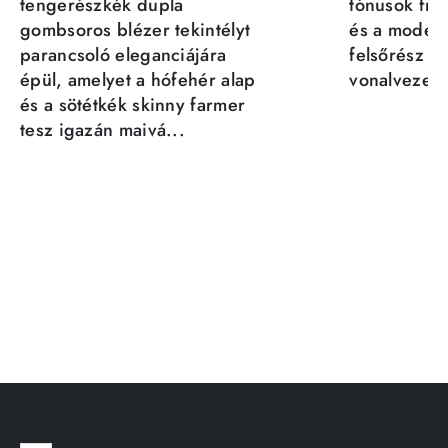
tengerészkék dupla
tónusok fris
gombsoros blézer tekintélyt
és a moder
parancsoló eleganciájára
felsőrész st
épül, amelyet a hófehér alap
vonalvezeté
és a sötétkék skinny farmer
tesz igazán maivá...