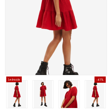
Leárazás
-41%