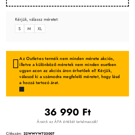
Kérjük, válassz méretet:
S
M
XL
Az Outlet-es termék nem minden mérete akciós,
illetve a különböző méretek nem minden esetben
ugyan azon az akciós áron érhetőek el! Kérjük,
válaszd ki a számodra megfelelő méretet, hogy lásd
a hozzá tartozó árat.
36 990 Ft
Áraink az ÁFA értékét tartalmazzák!
Cikkszám:
22WWVW733007