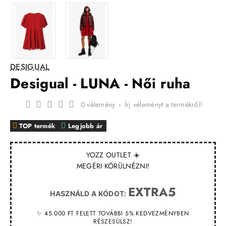
DESIGUAL
Desigual - LUNA - Női ruha
0 vélemény
-
Írj véleményt a termékről!
TOP termék
Legjobb ár
YOZZ OUTLET ☀️
MEGÉRI KÖRÜLNÉZNI!
EXTRA5
HASZNÁLD A KÓDOT:
✨ 45.000 FT FELETT TOVÁBBI 5% KEDVEZMÉNYBEN
RÉSZESÜLSZ!