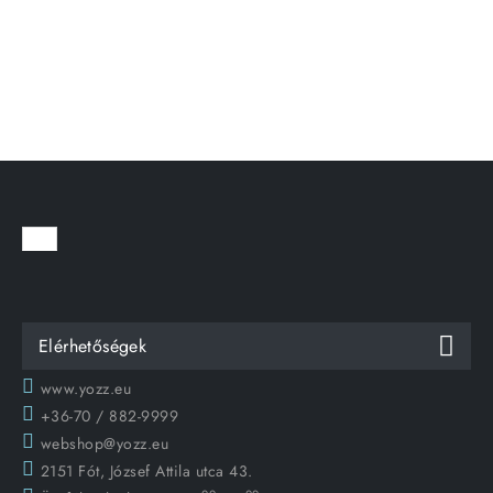
Elérhetőségek
www.yozz.eu
+36-70 / 882-9999
webshop@yozz.eu
2151 Fót, József Attila utca 43.