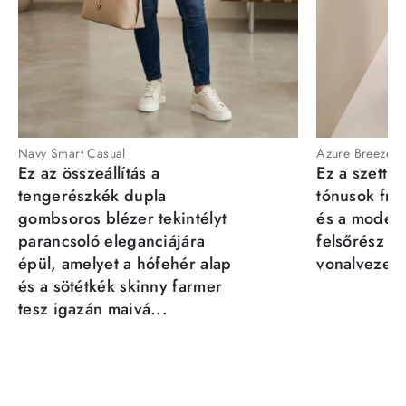
Navy Smart Casual
Azure Breeze
Ez az összeállítás a
Ez a szett a
tengerészkék dupla
tónusok fris
gombsoros blézer tekintélyt
és a moder
parancsoló eleganciájára
felsőrész st
épül, amelyet a hófehér alap
vonalvezeté
és a sötétkék skinny farmer
tesz igazán maivá...