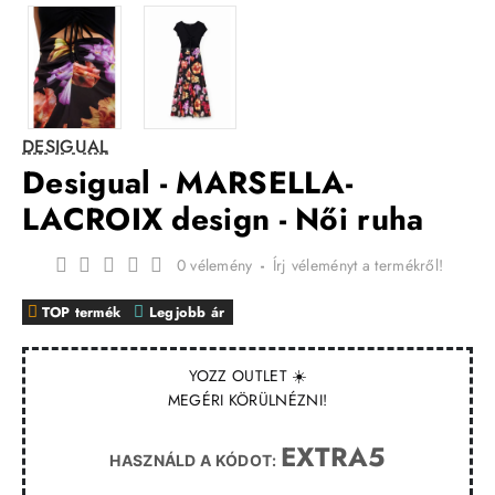
DESIGUAL
Desigual - MARSELLA-
LACROIX design - Női ruha
0 vélemény
-
Írj véleményt a termékről!
TOP termék
Legjobb ár
YOZZ OUTLET ☀️
MEGÉRI KÖRÜLNÉZNI!
EXTRA5
HASZNÁLD A KÓDOT: