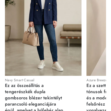
Navy Smart Casual
Azure Breeze
Ez az összeállítás a
Ez a szett a
tengerészkék dupla
tónusok fris
gombsoros blézer tekintélyt
és a moder
parancsoló eleganciájára
felsőrész st
épül, amelyet a hófehér alap
vonalvezeté