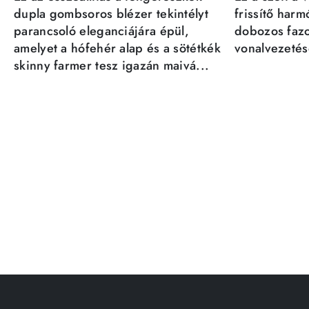
dupla gombsoros blézer tekintélyt
frissítő har
parancsoló eleganciájára épül,
dobozos fazo
amelyet a hófehér alap és a sötétkék
vonalvezetésé
skinny farmer tesz igazán maivá...