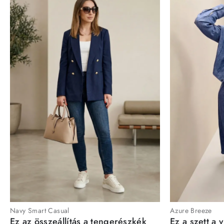
Navy Smart Casual
Azure Breeze
Ez az összeállítás a tengerészkék
Ez a szett a 