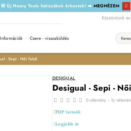
🎒 Új Heavy Tools hátizsákok érkeztek! ➡️
MEGNÉZEM
Köszöntünk az
Információk
Csere - visszaküldés
Keresés..
al - Sepi - Női felső
DESIGUAL
Desigual - Sepi - Női
0 vélemény
-
Írj vélemén
TOP termék
Legjobb ár