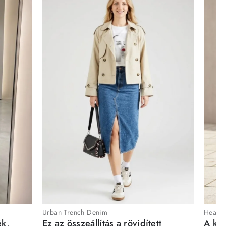
Urban Trench Denim
Heartb
ék,
Ez az összeállítás a rövidített
A kén