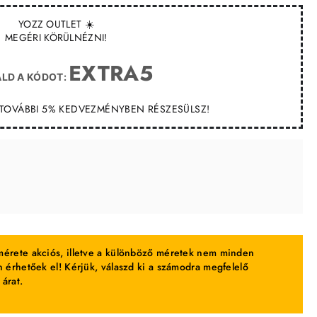
YOZZ OUTLET ☀️
MEGÉRI KÖRÜLNÉZNI!
EXTRA5
LD A KÓDOT:
T TOVÁBBI 5% KEDVEZMÉNYBEN RÉSZESÜLSZ!
érete akciós, illetve a különböző méretek nem minden
 érhetőek el! Kérjük, válaszd ki a számodra megfelelő
 árat.