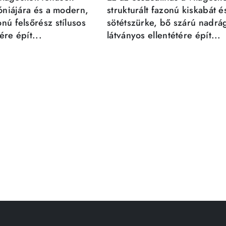
móniájára és a modern,
strukturált fazonú kiskabát é
nú felsőrész stílusos
sötétszürke, bő szárú nadrá
re épít...
látványos ellentétére épít...