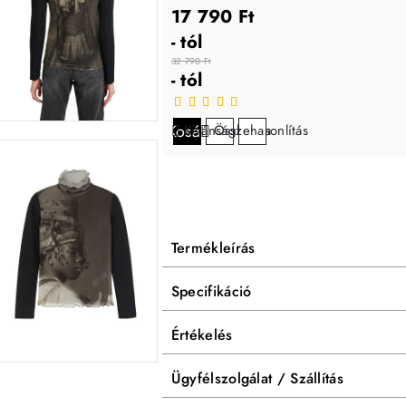
17 790 Ft
- tól
32 790 Ft
- tól
Kosárba
Kívánságlistára
Összehasonlítás
Termékleírás
Specifikáció
Értékelés
Ügyfélszolgálat / Szállítás