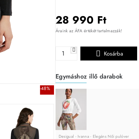
28 990 Ft
Áraink az ÁFA értékét tartalmazzák!
Kosárba
Egymáshoz illő darabok
-48%
Desigual - Ivanna - Elegáns Női pulóver