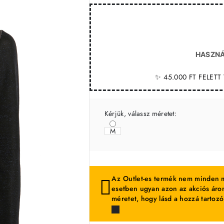
HASZNÁ
✨ 45.000 FT FELET
Kérjük, válassz méretet:
M
Az Outlet-es termék nem minden m
esetben ugyan azon az akciós áron
méretet, hogy lásd a hozzá tartozó