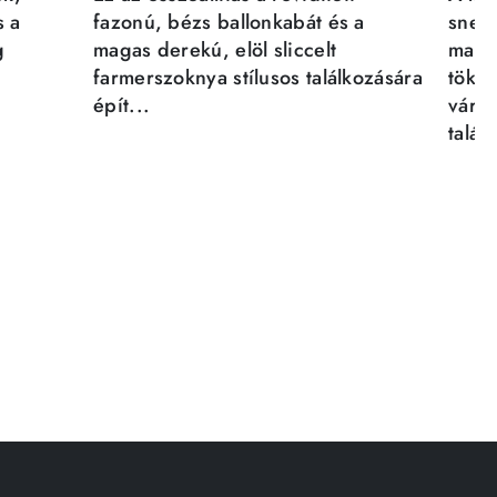
s a
fazonú, bézs ballonkabát és a
sneak
g
magas derekú, elöl sliccelt
magab
farmerszoknya stílusos találkozására
tökél
épít...
város
talál