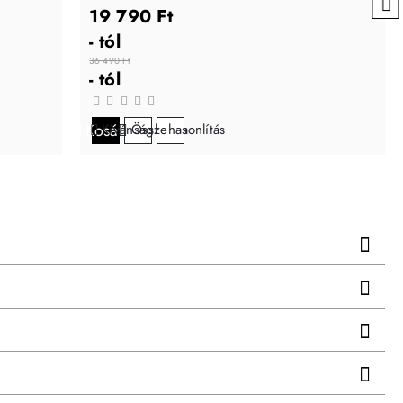
19 790 Ft
- tól
36 490 Ft
- tól
Kosárba
Kívánságlistára
Összehasonlítás