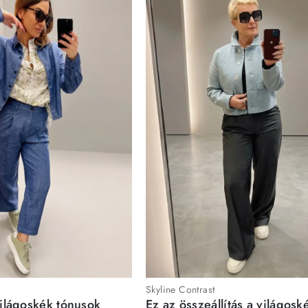
Skyline Contrast
világoskék tónusok
Ez az összeállítás a világosk