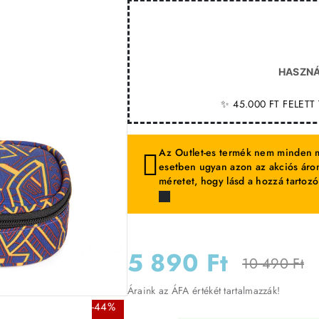
HASZNÁ
✨ 45.000 FT FELET
Az Outlet-es termék nem minden m
esetben ugyan azon az akciós áron
méretet, hogy lásd a hozzá tartozó
5 890 Ft
10 490 Ft
Áraink az ÁFA értékét tartalmazzák!
-44%