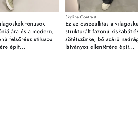
Skyline Contrast
világoskék tónusok
Ez az összeállítás a világosk
móniájára és a modern,
strukturált fazonú kiskabát é
nú felsőrész stílusos
sötétszürke, bő szárú nadrá
re épít...
látványos ellentétére épít...