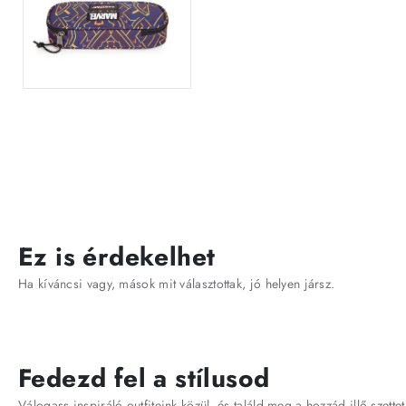
Ez is érdekelhet
Ha kíváncsi vagy, mások mit választottak, jó helyen jársz.
Fedezd fel a stílusod
Válogass inspiráló outfiteink közül, és találd meg a hozzád illő szettet