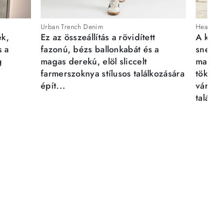
Urban Trench Denim
Heartb
ék,
Ez az összeállítás a rövidített
A kén
s a
fazonú, bézs ballonkabát és a
sneak
g
magas derekú, elöl sliccelt
magab
farmerszoknya stílusos találkozására
tökél
épít...
város
talál