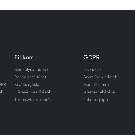
Fiókom
GDPR
Személyes adatok
Eszköztár
Rendeléstörténet
Személyes adatok
GDPR
Kívánságlista
Mentett címek
ek
Hírlevél beállítások
Jelentés lekérése
Termékvisszaküldés
Felejtés joga