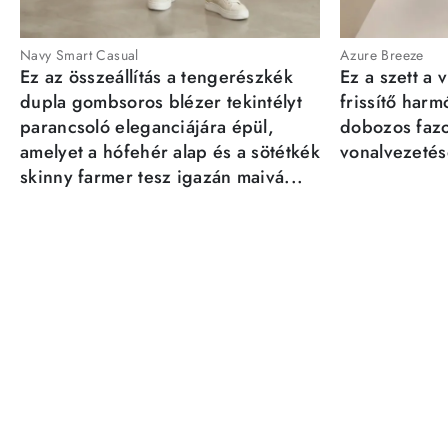
Navy Smart Casual
Azure Breeze
Ez az összeállítás a tengerészkék
Ez a szett a 
dupla gombsoros blézer tekintélyt
frissítő har
parancsoló eleganciájára épül,
dobozos fazo
amelyet a hófehér alap és a sötétkék
vonalvezetésé
skinny farmer tesz igazán maivá...