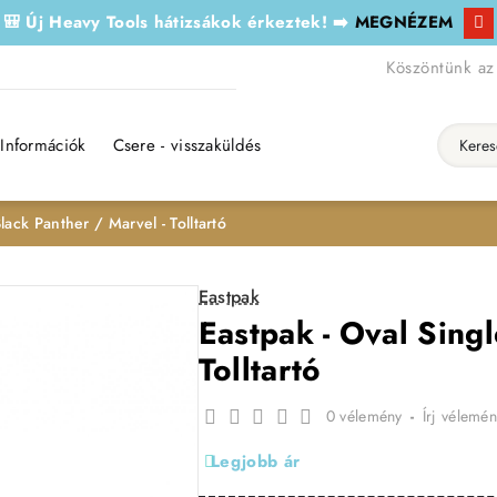
🎒 Új Heavy Tools hátizsákok érkeztek! ➡️
MEGNÉZEM
Köszöntünk az
Információk
Csere - visszaküldés
Keresés..
lack Panther / Marvel - Tolltartó
Eastpak
Eastpak - Oval Singl
Tolltartó
0 vélemény
-
Írj vélemén
Legjobb ár