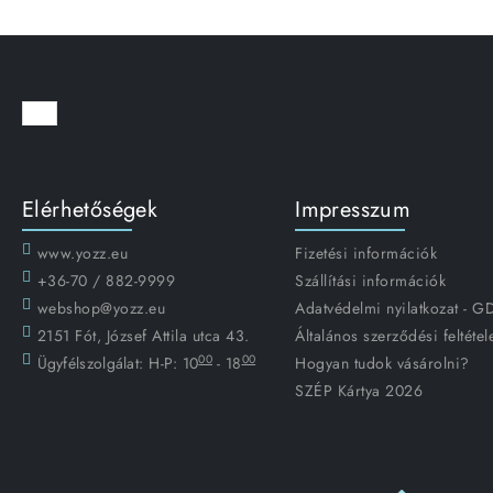
Elérhetőségek
Impresszum
www.yozz.eu
Fizetési információk
+36-70 / 882-9999
Szállítási információk
webshop@yozz.eu
Adatvédelmi nyilatkozat - 
2151 Fót, József Attila utca 43.
Általános szerződési feltétel
00
00
Ügyfélszolgálat:
H-P: 10
- 18
Hogyan tudok vásárolni?
SZÉP Kártya 2026