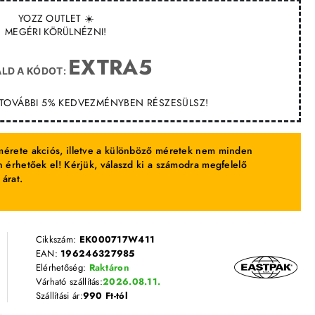
YOZZ OUTLET ☀️
MEGÉRI KÖRÜLNÉZNI!
EXTRA5
LD A KÓDOT:
T TOVÁBBI 5% KEDVEZMÉNYBEN RÉSZESÜLSZ!
érete akciós, illetve a különböző méretek nem minden
 érhetőek el! Kérjük, válaszd ki a számodra megfelelő
 árat.
Cikkszám:
EK000717W411
EAN:
196246327985
Elérhetőség:
Raktáron
Várható szállítás:
2026.08.11.
Szállítási ár:
990 Ft-tól