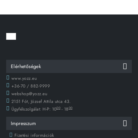
Elérhetőségek
www.yozz.eu
+36-70 / 882-9999
webshop@yozz.eu
2151 Fót, József Attila utca 43.
00
00
Ügyfélszolgálat:
H-P: 10
- 18
Impresszum
Fizetési információk