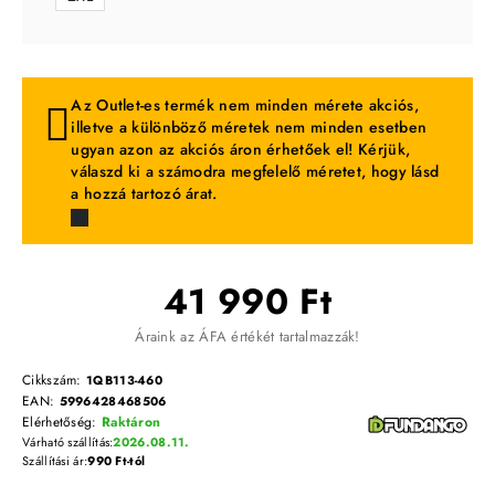
Az Outlet-es termék nem minden mérete akciós,
illetve a különböző méretek nem minden esetben
ugyan azon az akciós áron érhetőek el! Kérjük,
válaszd ki a számodra megfelelő méretet, hogy lásd
a hozzá tartozó árat.
41 990 Ft
Áraink az ÁFA értékét tartalmazzák!
Cikkszám:
1QB113-460
EAN:
5996428468506
Elérhetőség:
Raktáron
Várható szállítás:
2026.08.11.
Szállítási ár:
990 Ft-tól