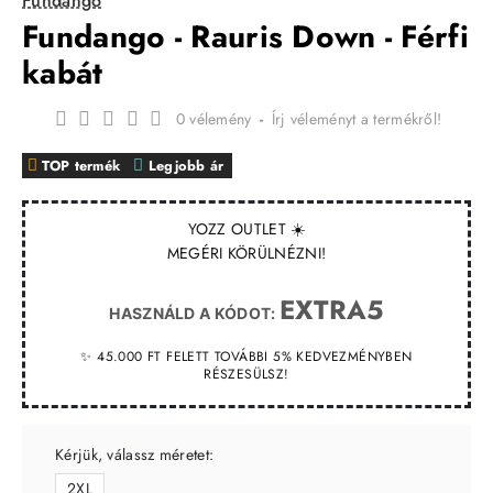
Fundango
Fundango - Rauris Down - Férfi
kabát
0 vélemény
-
Írj véleményt a termékről!
TOP termék
Legjobb ár
YOZZ OUTLET ☀️
MEGÉRI KÖRÜLNÉZNI!
EXTRA5
HASZNÁLD A KÓDOT:
✨ 45.000 FT FELETT TOVÁBBI 5% KEDVEZMÉNYBEN
RÉSZESÜLSZ!
Kérjük, válassz méretet:
2XL