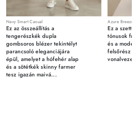
Navy Smart Casual
Azure Breeze
Ez az összeállítás a
Ez a szett a
tengerészkék dupla
tónusok fris
gombsoros blézer tekintélyt
és a moder
parancsoló eleganciájára
felsőrész st
épül, amelyet a hófehér alap
vonalvezeté
és a sötétkék skinny farmer
tesz igazán maivá...