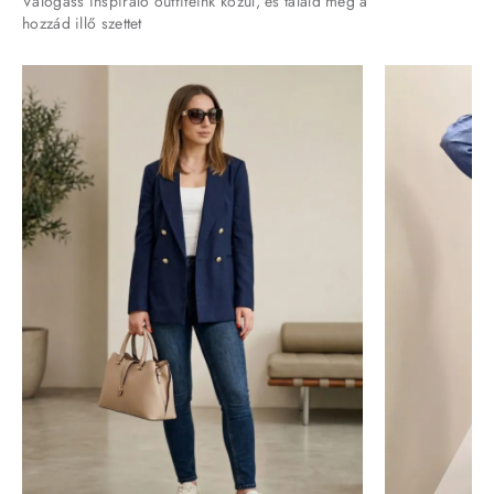
Válogass inspiráló outfiteink közül, és találd meg a
hozzád illő szettet