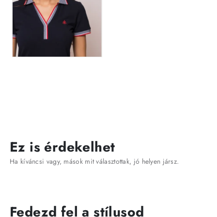
Ez is érdekelhet
Ha kíváncsi vagy, mások mit választottak, jó helyen jársz.
Fedezd fel a stílusod