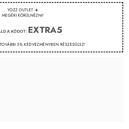
YOZZ OUTLET ☀️
MEGÉRI KÖRÜLNÉZNI!
EXTRA5
LD A KÓDOT:
T TOVÁBBI 5% KEDVEZMÉNYBEN RÉSZESÜLSZ!