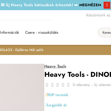
🎒 Új Heavy Tools hátizsákok érkeztek! ➡️
MEGNÉZEM
Köszöntünk az
Információk
Csere - visszaküldés
Keresés..
NOLA23 - Galléros Női póló
Heavy Tools
Heavy Tools - DINO
0 vélemény
-
Írj vélemén
TOP termék
Legjobb ár