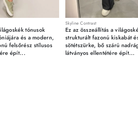
Skyline Contrast
világoskék tónusok
Ez az összeállítás a világosk
móniájára és a modern,
strukturált fazonú kiskabát é
nú felsőrész stílusos
sötétszürke, bő szárú nadrá
re épít...
látványos ellentétére épít...