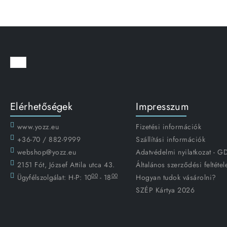
Elérhetőségek
Impresszum
www.yozz.eu
Fizetési információk
+36-70 / 882-9999
Szállítási információk
webshop@yozz.eu
Adatvédelmi nyilatkozat - 
2151 Fót, József Attila utca 43.
Általános szerződési feltétel
00
00
Ügyfélszolgálat:
H-P: 10
- 18
Hogyan tudok vásárolni?
SZÉP Kártya 2026