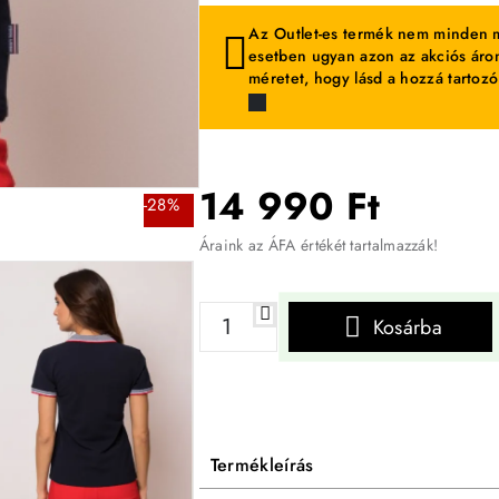
Az Outlet-es termék nem minden m
esetben ugyan azon az akciós áron
méretet, hogy lásd a hozzá tartozó
14 990 Ft
-28%
Áraink az ÁFA értékét tartalmazzák!
Kosárba
Termékleírás