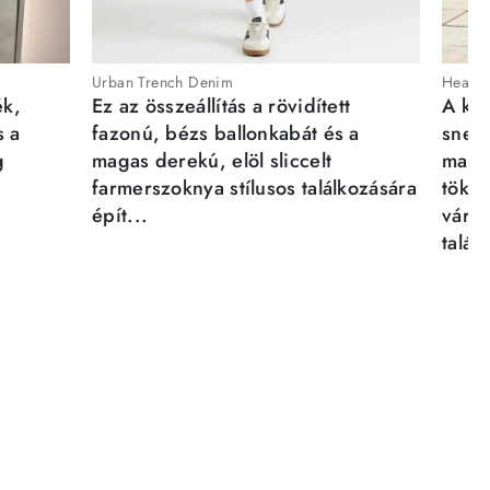
Urban Trench Denim
Heartb
ék,
Ez az összeállítás a rövidített
A kén
s a
fazonú, bézs ballonkabát és a
sneak
g
magas derekú, elöl sliccelt
magab
farmerszoknya stílusos találkozására
tökél
épít...
város
talál