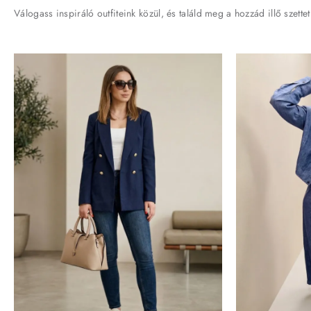
Válogass inspiráló outfiteink közül, és találd meg a hozzád illő szettet