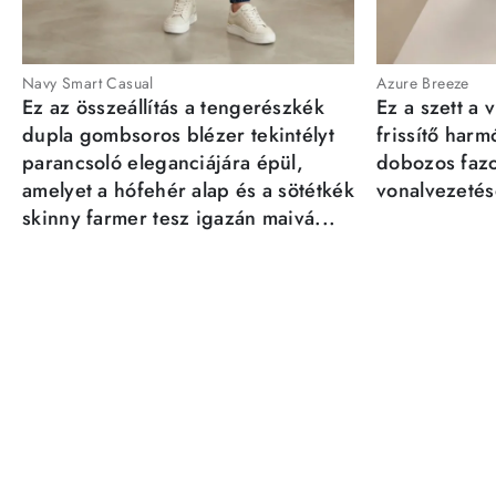
Navy Smart Casual
Azure Breeze
Ez az összeállítás a tengerészkék
Ez a szett a 
dupla gombsoros blézer tekintélyt
frissítő har
parancsoló eleganciájára épül,
dobozos fazo
amelyet a hófehér alap és a sötétkék
vonalvezetésé
skinny farmer tesz igazán maivá...