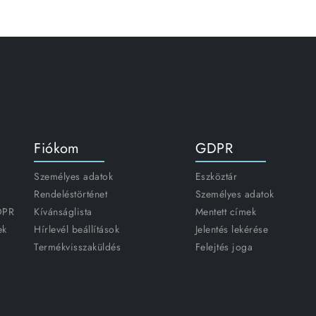
Fiókom
GDPR
Személyes adatok
Eszköztár
Rendeléstörténet
Személyes adatok
GDPR
Kívánságlista
Mentett címek
ek
Hírlevél beállítások
Jelentés lekérése
Termékvisszaküldés
Felejtés joga