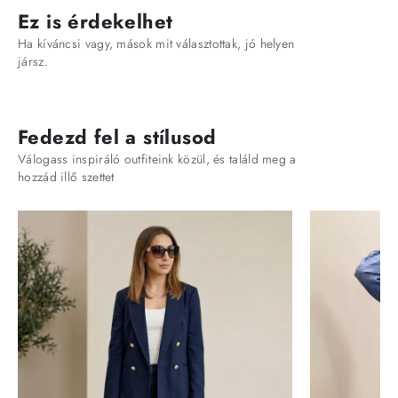
Ez is érdekelhet
Ha kíváncsi vagy, mások mit választottak, jó helyen
jársz.
Fedezd fel a stílusod
Válogass inspiráló outfiteink közül, és találd meg a
hozzád illő szettet