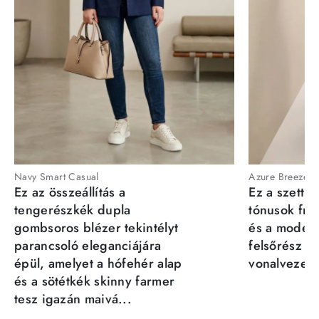
Navy Smart Casual
Azure Breeze
Ez az összeállítás a
Ez a szett a
tengerészkék dupla
tónusok fris
gombsoros blézer tekintélyt
és a moder
parancsoló eleganciájára
felsőrész st
épül, amelyet a hófehér alap
vonalvezeté
és a sötétkék skinny farmer
tesz igazán maivá...