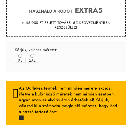
EXTRA5
HASZNÁLD A KÓDOT:
✨ 45.000 FT FELETT TOVÁBBI 5% KEDVEZMÉNYBEN
RÉSZESÜLSZ!
Kérjük, válassz méretet:
XL
2XL
Az Outlet-es termék nem minden mérete akciós,
illetve a különböző méretek nem minden esetben
ugyan azon az akciós áron érhetőek el! Kérjük,
válaszd ki a számodra megfelelő méretet, hogy lásd
a hozzá tartozó árat.