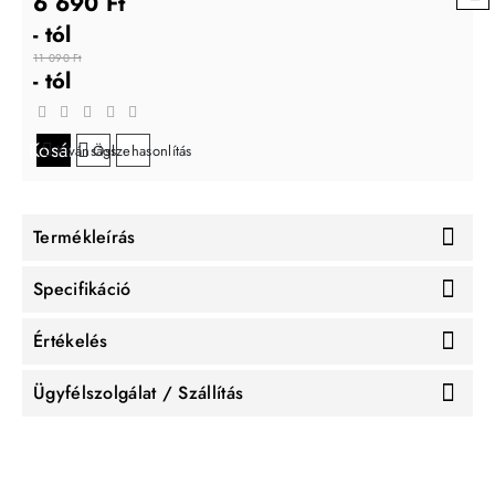
6 690 Ft
- tól
11 090 Ft
- tól
Kosárba
Kívánságlistára
Összehasonlítás
Termékleírás
Specifikáció
Értékelés
Ügyfélszolgálat / Szállítás