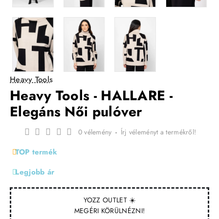
Heavy Tools
Heavy Tools - HALLARE -
Elegáns Női pulóver
0 vélemény
-
Írj véleményt a termékről!
TOP termék
Legjobb ár
YOZZ OUTLET ☀️
MEGÉRI KÖRÜLNÉZNI!