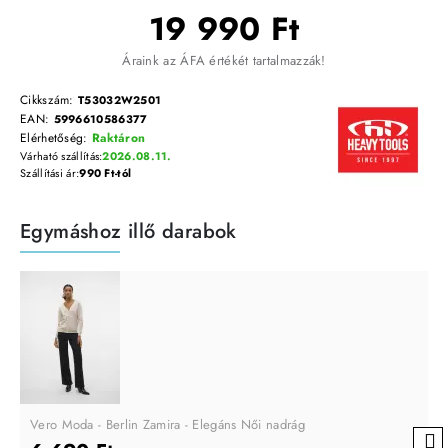
19 990 Ft
Áraink az ÁFA értékét tartalmazzák!
Cikkszám:
T53032W2501
EAN:
5996610586377
Elérhetőség:
Raktáron
Várható szállítás:
2026.08.11.
Szállítási ár:
990 Ft-tól
Egymáshoz illő darabok
Vero Moda - Berlin Zamira - Elegáns Női nadrág