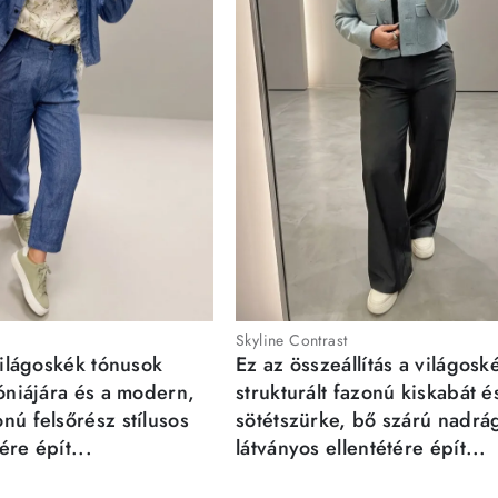
Skyline Contrast
világoskék tónusok
Ez az összeállítás a világosk
móniájára és a modern,
strukturált fazonú kiskabát é
nú felsőrész stílusos
sötétszürke, bő szárú nadrá
re épít...
látványos ellentétére épít...