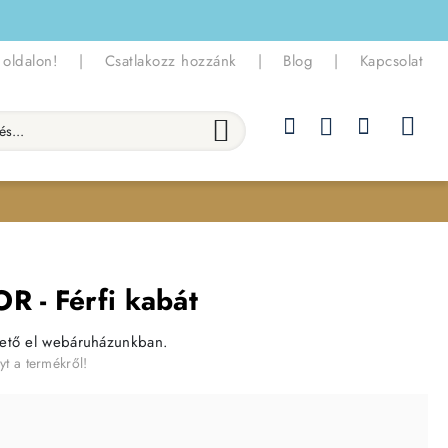
 oldalon!
|
Csatlakozz hozzánk
|
Blog
|
Kapcsolat
.
R - Férfi kabát
hető el webáruházunkban.
yt a termékről!