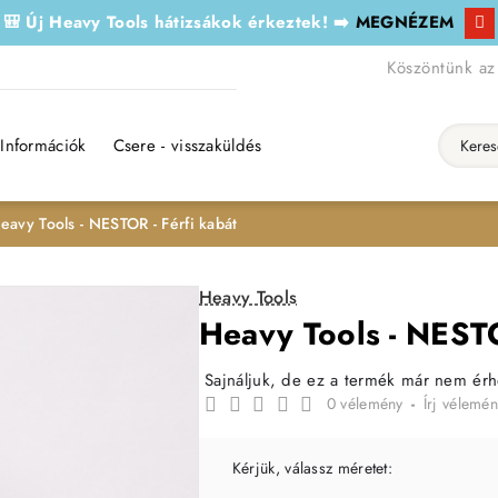
🎒 Új Heavy Tools hátizsákok érkeztek! ➡️
MEGNÉZEM
Köszöntünk az
Információk
Csere - visszaküldés
Keresés..
eavy Tools - NESTOR - Férfi kabát
Heavy Tools
Heavy Tools - NESTO
Sajnáljuk, de ez a termék már nem ér
0 vélemény
-
Írj vélemén
Kérjük, válassz méretet: