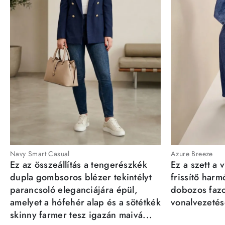
Navy Smart Casual
Azure Breeze
Ez az összeállítás a tengerészkék
Ez a szett a 
dupla gombsoros blézer tekintélyt
frissítő har
parancsoló eleganciájára épül,
dobozos fazo
amelyet a hófehér alap és a sötétkék
vonalvezetésé
skinny farmer tesz igazán maivá...