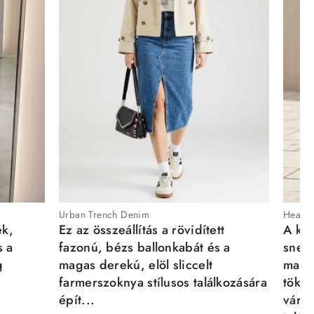
Urban Trench Denim
Heartb
ék,
Ez az összeállítás a rövidített
A kén
s a
fazonú, bézs ballonkabát és a
sneak
g
magas derekú, elöl sliccelt
magab
farmerszoknya stílusos találkozására
tökél
épít...
város