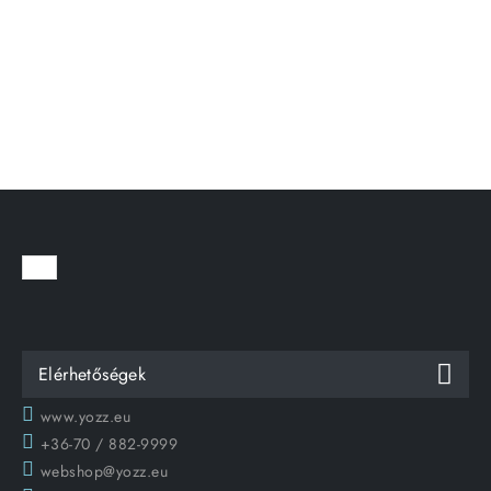
Elérhetőségek
www.yozz.eu
+36-70 / 882-9999
webshop@yozz.eu