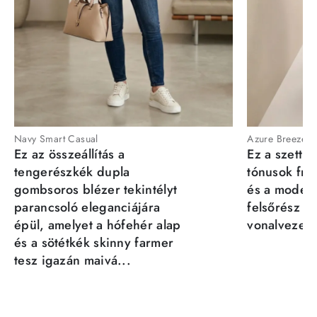
Navy Smart Casual
Azure Breeze
Ez az összeállítás a
Ez a szett a
tengerészkék dupla
tónusok fris
gombsoros blézer tekintélyt
és a moder
parancsoló eleganciájára
felsőrész st
épül, amelyet a hófehér alap
vonalvezeté
és a sötétkék skinny farmer
tesz igazán maivá...