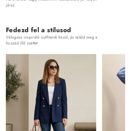
jársz.
Fedezd fel a stílusod
Válogass inspiráló outfiteink közül, és találd meg a
hozzád illő szettet