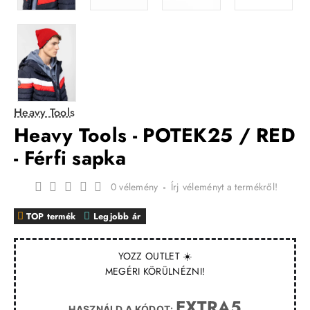
Heavy Tools
Heavy Tools - POTEK25 / RED
- Férfi sapka
0 vélemény
-
Írj véleményt a termékről!
TOP termék
Legjobb ár
YOZZ OUTLET ☀️
MEGÉRI KÖRÜLNÉZNI!
EXTRA5
HASZNÁLD A KÓDOT: