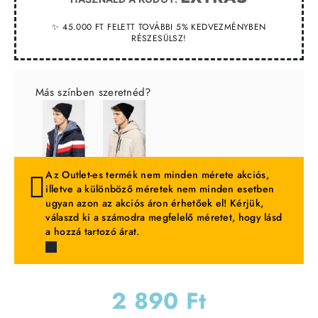
✨ 45.000 FT FELETT TOVÁBBI 5% KEDVEZMÉNYBEN
RÉSZESÜLSZ!
Más színben szeretnéd?
Az Outlet-es termék nem minden mérete akciós,
illetve a különböző méretek nem minden esetben
ugyan azon az akciós áron érhetőek el! Kérjük,
válaszd ki a számodra megfelelő méretet, hogy lásd
a hozzá tartozó árat.
2 890 Ft