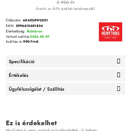
3 990 Ft
Áraink az ÁFA értékét tartalmazzák!
Cikkszám:
A04028W2501
EAN:
5996610601834
Elérhetőség:
Raktáron
Várható szállítás:
2026.08.07.
Szállítási ár:
990 Ft-tól
Specifikáció
Értékelés
Ügyfélszolgálat / Szállítás
Ez is érdekelhet
Ha kíváncsi vagy, mások mit választottak, jó helyen