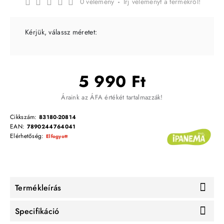
0 vélemény
-
Írj véleményt a termékről!
Kérjük, válassz méretet:
5 990 Ft
Áraink az ÁFA értékét tartalmazzák!
Cikkszám:
83180-20814
EAN:
7890244764041
Elérhetőség:
Elfogyott
Termékleírás
Specifikáció