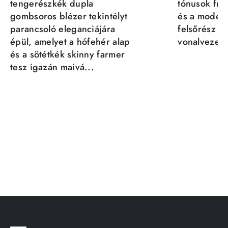
tengerészkék dupla
tónusok fris
gombsoros blézer tekintélyt
és a moder
parancsoló eleganciájára
felsőrész st
épül, amelyet a hófehér alap
vonalvezeté
és a sötétkék skinny farmer
tesz igazán maivá...