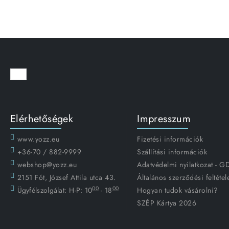
Elérhetőségek
Impresszum
www.yozz.eu
Fizetési információk
+36-70 / 882-9999
Szállítási információk
webshop@yozz.eu
Adatvédelmi nyilatkozat - 
2151 Fót, József Attila utca 43.
Általános szerződési feltétel
00
00
Ügyfélszolgálat:
H-P: 10
- 18
Hogyan tudok vásárolni?
SZÉP Kártya 2026