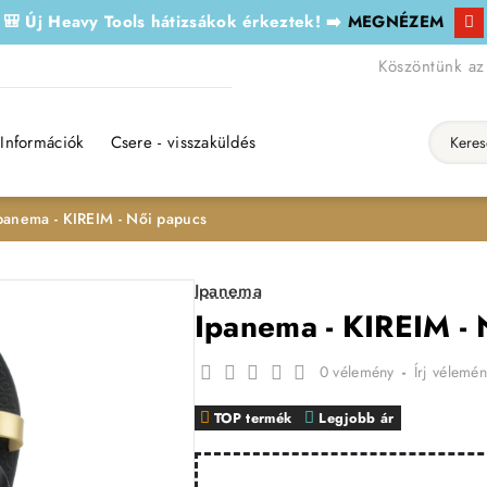
🎒 Új Heavy Tools hátizsákok érkeztek! ➡️
MEGNÉZEM
Köszöntünk az
Információk
Csere - visszaküldés
Keresés..
panema - KIREIM - Női papucs
Ipanema
Ipanema - KIREIM - 
0 vélemény
-
Írj vélemén
TOP termék
Legjobb ár