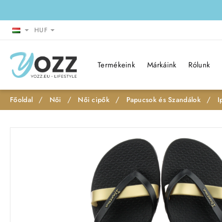
HUF
Termékeink
Márkáink
Rólunk
Női
Női cipők
Papucsok és Szandálok
I
h
o
m
e