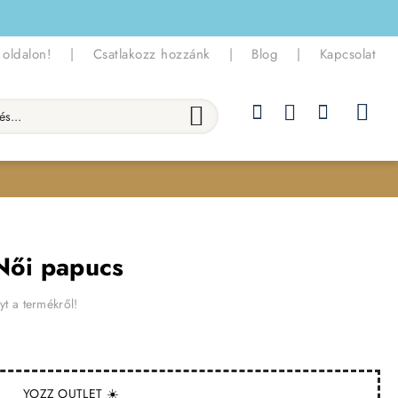
 oldalon!
|
Csatlakozz hozzánk
|
Blog
|
Kapcsolat
.
Női papucs
yt a termékről!
YOZZ OUTLET ☀️