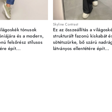
Skyline Contrast
világoskék tónusok
Ez az összeállítás a világosk
móniájára és a modern,
strukturált fazonú kiskabát é
nú felsőrész stílusos
sötétszürke, bő szárú nadrá
re épít...
látványos ellentétére épít...