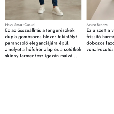
Navy Smart Casual
Azure Breeze
Ez az összeállítás a tengerészkék
Ez a szett a 
dupla gombsoros blézer tekintélyt
frissítő har
parancsoló eleganciájára épül,
dobozos fazo
amelyet a hófehér alap és a sötétkék
vonalvezetésé
skinny farmer tesz igazán maivá...