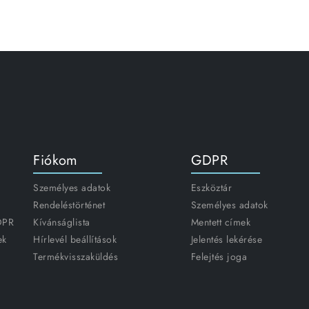
Fiókom
GDPR
Személyes adatok
Eszköztár
Rendeléstörténet
Személyes adatok
GDPR
Kívánságlista
Mentett címek
ek
Hírlevél beállítások
Jelentés lekérése
Termékvisszaküldés
Felejtés joga