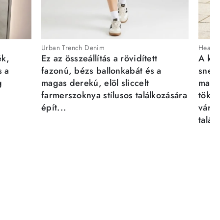
Urban Trench Denim
Heartb
ék,
Ez az összeállítás a rövidített
A kén
s a
fazonú, bézs ballonkabát és a
sneak
g
magas derekú, elöl sliccelt
magab
farmerszoknya stílusos találkozására
tökél
épít...
város
talál