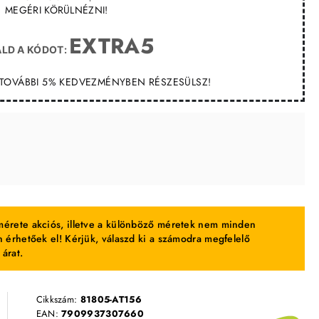
MEGÉRI KÖRÜLNÉZNI!
EXTRA5
LD A KÓDOT:
T TOVÁBBI 5% KEDVEZMÉNYBEN RÉSZESÜLSZ!
érete akciós, illetve a különböző méretek nem minden
 érhetőek el! Kérjük, válaszd ki a számodra megfelelő
 árat.
Cikkszám:
81805-AT156
EAN:
7909937307660