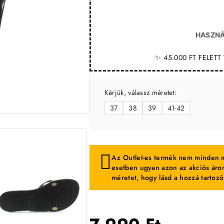
HASZNÁ
✨ 45.000 FT FELET
Kérjük, válassz méretet:
37
38
39
41-42
-35%
Az Outlet-es termék nem minden m
esetben ugyan azon az akciós áron
méretet, hogy lásd a hozzá tartozó