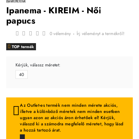
Ipanema
Ipanema - KIREIM - Női
papucs
0 vélemény
-
Írj véleményt a termékről!
TOP termék
Kérjük, válassz méretet:
40
Az Outlet-es termék nem minden mérete akciós,
illetve a különböző méretek nem minden esetben
ugyan azon az akciós áron érhetőek el! Kérjük,
válaszd ki a számodra megfelelő méretet, hogy lásd
a hozzá tartozó árat.