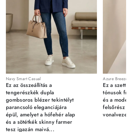
Navy Smart Casual
Azure Breeze
Ez az összeállítás a
Ez a szett a
tengerészkék dupla
tónusok fris
gombsoros blézer tekintélyt
és a moder
parancsoló eleganciájára
felsőrész st
épül, amelyet a hófehér alap
vonalvezeté
és a sötétkék skinny farmer
tesz igazán maivá...