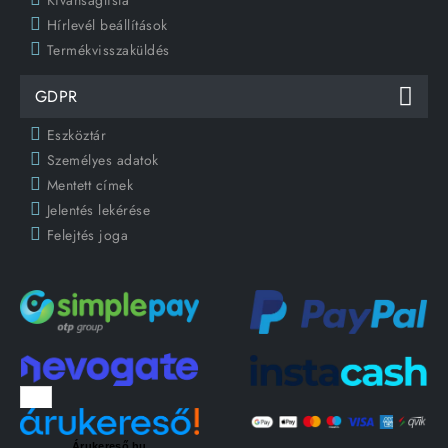
Kívánságlista
Hírlevél beállítások
Termékvisszaküldés
GDPR
Eszköztár
Személyes adatok
Mentett címek
Jelentés lekérése
Felejtés joga
Árukereső.hu