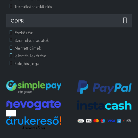
Termékvisszaküldés
GDPR
Eszköztár
Személyes adatok
Mentett címek
Jelentés lekérése
Felejtés joga
Árukereső.hu