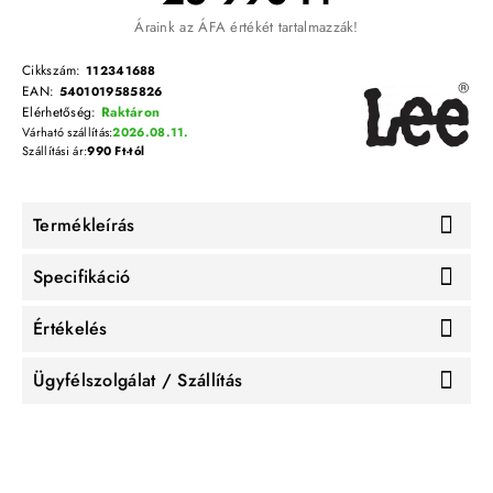
Áraink az ÁFA értékét tartalmazzák!
Cikkszám:
112341688
EAN:
5401019585826
Elérhetőség:
Raktáron
Várható szállítás:
2026.08.11.
Szállítási ár:
990 Ft-tól
Termékleírás
Specifikáció
Értékelés
Ügyfélszolgálat / Szállítás