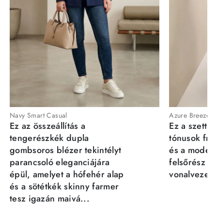
Navy Smart Casual
Azure Breeze
Ez az összeállítás a
Ez a szett a
tengerészkék dupla
tónusok fris
gombsoros blézer tekintélyt
és a moder
parancsoló eleganciájára
felsőrész st
épül, amelyet a hófehér alap
vonalvezeté
és a sötétkék skinny farmer
tesz igazán maivá...