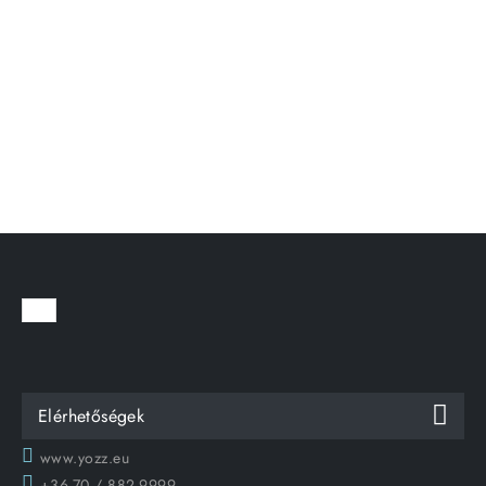
Elérhetőségek
www.yozz.eu
+36-70 / 882-9999