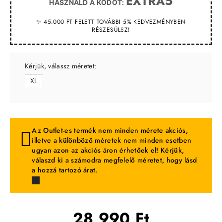
EXTRA5
HASZNÁLD A KÓDOT:
✨ 45.000 FT FELETT TOVÁBBI 5% KEDVEZMÉNYBEN
RÉSZESÜLSZ!
Kérjük, válassz méretet:
XL
Az Outlet-es termék nem minden mérete akciós,
illetve a különböző méretek nem minden esetben
ugyan azon az akciós áron érhetőek el! Kérjük,
válaszd ki a számodra megfelelő méretet, hogy lásd
a hozzá tartozó árat.
28 990 Ft