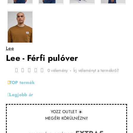
Lee
Lee - Férfi pulóver
0 vélemény
-
Írj véleményt a termékről!
TOP termék
Legjobb ár
YOZZ OUTLET ☀️
MEGÉRI KÖRÜLNÉZNI!