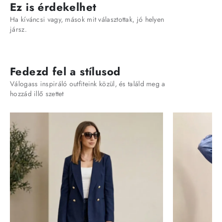
Ez is érdekelhet
Ha kíváncsi vagy, mások mit választottak, jó helyen
jársz.
Fedezd fel a stílusod
Válogass inspiráló outfiteink közül, és találd meg a
hozzád illő szettet