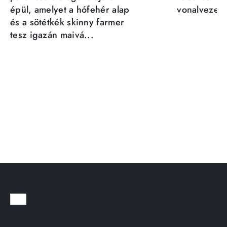
épül, amelyet a hófehér alap
vonalvezeté
és a sötétkék skinny farmer
tesz igazán maivá...