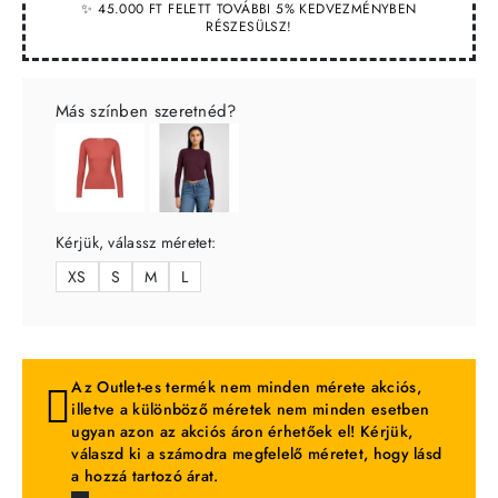
✨ 45.000 FT FELETT TOVÁBBI 5% KEDVEZMÉNYBEN
RÉSZESÜLSZ!
Más színben szeretnéd?
Kérjük, válassz méretet:
XS
S
M
L
Az Outlet-es termék nem minden mérete akciós,
illetve a különböző méretek nem minden esetben
ugyan azon az akciós áron érhetőek el! Kérjük,
válaszd ki a számodra megfelelő méretet, hogy lásd
a hozzá tartozó árat.