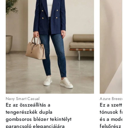
Navy Smart Casual
Azure Breeze
Ez az összeállítás a
Ez a szett a
tengerészkék dupla
tónusok fris
gombsoros blézer tekintélyt
és a moder
parancsoló eleganciájára
felsőrész st