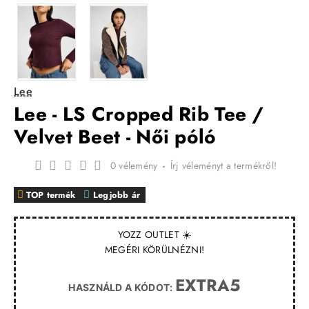
Lee
Lee - LS Cropped Rib Tee /
Velvet Beet - Női póló
0 vélemény
-
Írj véleményt a termékről!
TOP termék
Legjobb ár
YOZZ OUTLET ☀️
MEGÉRI KÖRÜLNÉZNI!
EXTRA5
HASZNÁLD A KÓDOT: