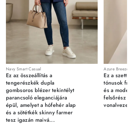
Navy Smart Casual
Azure Breeze
Ez az összeállítás a
Ez a szett a
tengerészkék dupla
tónusok fris
gombsoros blézer tekintélyt
és a moder
parancsoló eleganciájára
felsőrész st
épül, amelyet a hófehér alap
vonalvezeté
és a sötétkék skinny farmer
tesz igazán maivá...