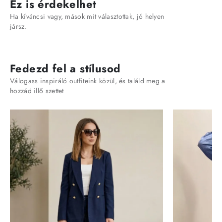
Ez is érdekelhet
Ha kíváncsi vagy, mások mit választottak, jó helyen
jársz.
Fedezd fel a stílusod
Válogass inspiráló outfiteink közül, és találd meg a
hozzád illő szettet