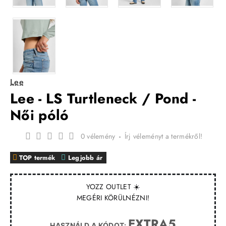
Lee
Lee - LS Turtleneck / Pond -
Női póló
0 vélemény
-
Írj véleményt a termékről!
TOP termék
Legjobb ár
YOZZ OUTLET ☀️
MEGÉRI KÖRÜLNÉZNI!
EXTRA5
HASZNÁLD A KÓDOT: