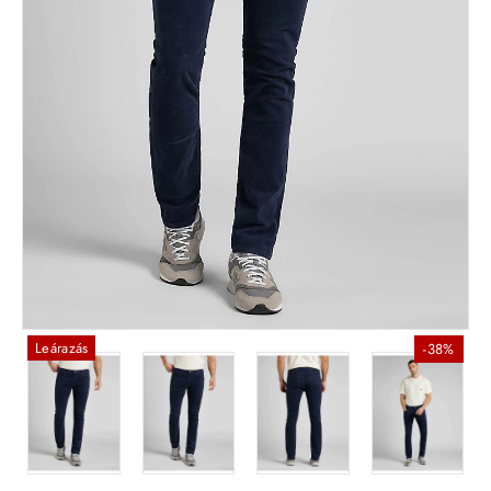
Leárazás
-38%