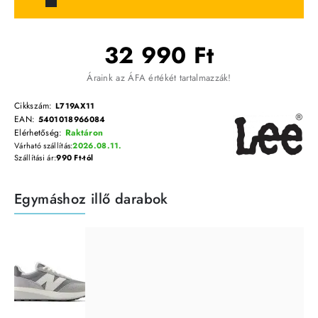
32 990 Ft
Áraink az ÁFA értékét tartalmazzák!
Cikkszám:
L719AX11
EAN:
5401018966084
Elérhetőség:
Raktáron
Várható szállítás:
2026.08.11.
Szállítási ár:
990 Ft-tól
Egymáshoz illő darabok