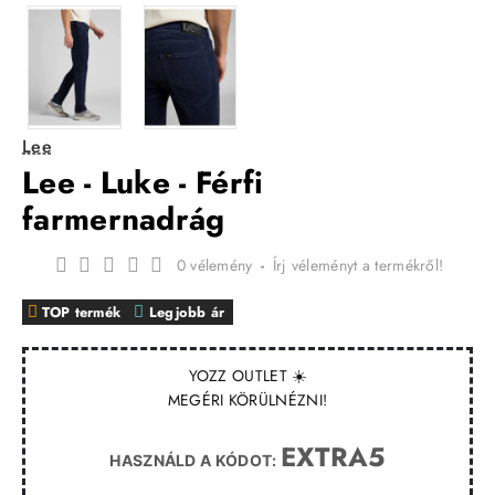
Lee
Lee - Luke - Férfi
farmernadrág
0 vélemény
-
Írj véleményt a termékről!
TOP termék
Legjobb ár
YOZZ OUTLET ☀️
MEGÉRI KÖRÜLNÉZNI!
EXTRA5
HASZNÁLD A KÓDOT: