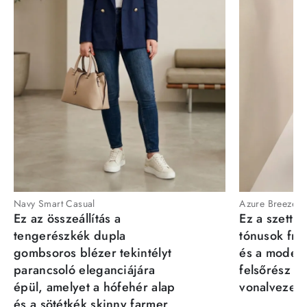
Navy Smart Casual
Azure Breeze
Ez az összeállítás a
Ez a szett a
tengerészkék dupla
tónusok fris
gombsoros blézer tekintélyt
és a moder
parancsoló eleganciájára
felsőrész st
épül, amelyet a hófehér alap
vonalvezeté
és a sötétkék skinny farmer