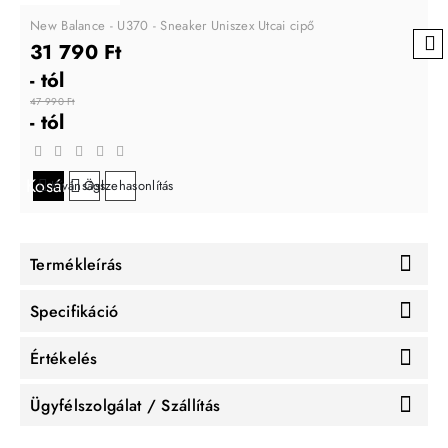
New Balance - U370 - Sneaker Uniszex Utcai cipő
31 790 Ft
- tól
47 990 Ft
- tól
Kosárba
Kívánságlistára
Összehasonlítás
Termékleírás
Specifikáció
Értékelés
Ügyfélszolgálat / Szállítás