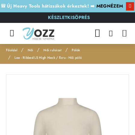
🎒 Új Heavy Tools hátizsákok érkeztek! ➡️
MEGNÉZEM
KÉSZLETKISÖPRÉS
Női
Női ruházat
Pólók
h
Lee - Ribbed LS High Neck / Ecru - Női póló
o
m
Leárazás
e