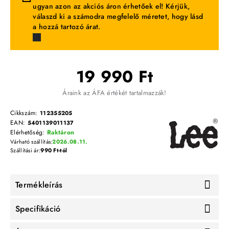
ugyan azon az akciós áron érhetőek el! Kérjük,
válaszd ki a számodra megfelelő méretet, hogy lásd
a hozzá tartozó árat.
19 990 Ft
Áraink az ÁFA értékét tartalmazzák!
Cikkszám:
112355205
EAN:
5401139011137
Elérhetőség:
Raktáron
Várható szállítás:
2026.08.11.
Szállítási ár:
990 Ft-tól
Termékleírás
Specifikáció