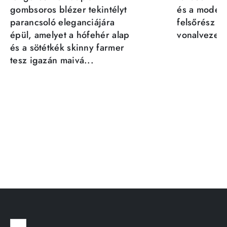
gombsoros blézer tekintélyt
és a moder
parancsoló eleganciájára
felsőrész st
épül, amelyet a hófehér alap
vonalvezeté
és a sötétkék skinny farmer
tesz igazán maivá...