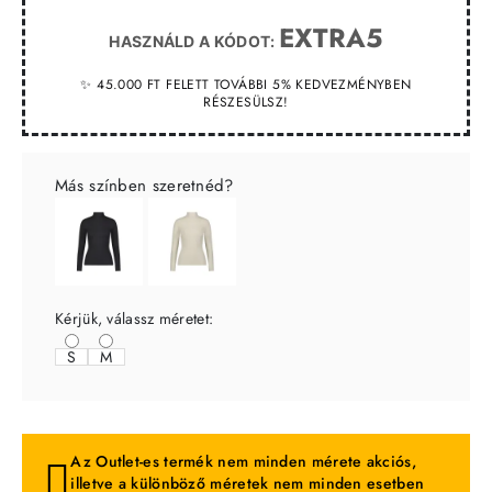
EXTRA5
HASZNÁLD A KÓDOT:
✨ 45.000 FT FELETT TOVÁBBI 5% KEDVEZMÉNYBEN
RÉSZESÜLSZ!
Más színben szeretnéd?
Kérjük, válassz méretet:
S
M
Az Outlet-es termék nem minden mérete akciós,
illetve a különböző méretek nem minden esetben