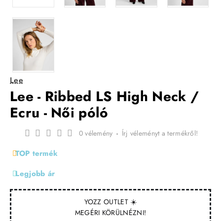
Lee
Lee - Ribbed LS High Neck /
Ecru - Női póló
0 vélemény
-
Írj véleményt a termékről!
TOP termék
Legjobb ár
YOZZ OUTLET ☀️
MEGÉRI KÖRÜLNÉZNI!