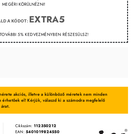
MEGÉRI KÖRÜLNÉZNI!
EXTRA5
LD A KÓDOT:
T TOVÁBBI 5% KEDVEZMÉNYBEN RÉSZESÜLSZ!
érete akciós, illetve a különböző méretek nem minden
 érhetőek el! Kérjük, válaszd ki a számodra megfelelő
 árat.
Cikkszám:
112350212
EAN:
5401019824550