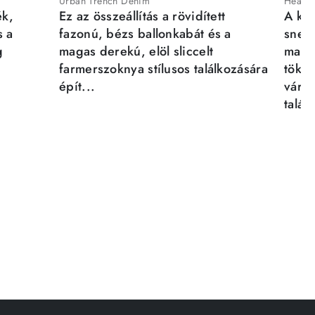
Urban Trench Denim
Heartb
ék,
Ez az összeállítás a rövidített
A kén
s a
fazonú, bézs ballonkabát és a
sneak
g
magas derekú, elöl sliccelt
magab
farmerszoknya stílusos találkozására
tökél
épít...
város
talál