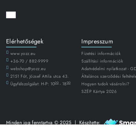
Elérhetőségek
Impresszum
www.yozz.eu
Fizetési információk
+36-70 / 882-9999
Szállítási információk
webshop@yozz.eu
Adatvédelmi nyilatkozat - 
2151 Fót, József Attila utca 43.
Általános szerződési feltétel
00
00
Ügyfélszolgálat:
H-P: 10
- 18
Hogyan tudok vásárolni?
SZÉP Kártya 2026
Minden jog fenntartva © 2025 | Készítette: