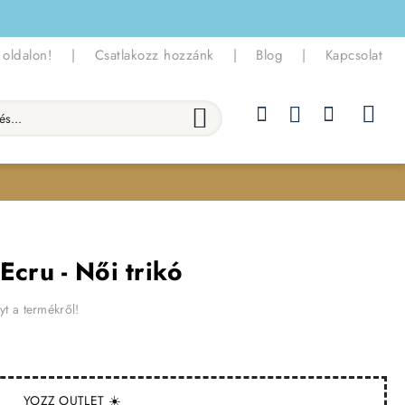
 oldalon!
|
Csatlakozz hozzánk
|
Blog
|
Kapcsolat
.
Ecru - Női trikó
yt a termékről!
YOZZ OUTLET ☀️