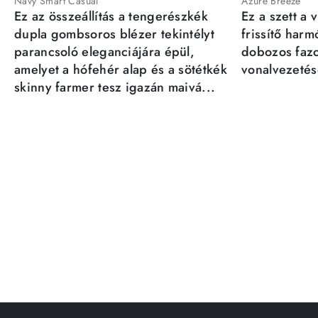
Navy Smart Casual
Azure Breeze
Ez az összeállítás a tengerészkék
Ez a szett a 
dupla gombsoros blézer tekintélyt
frissítő har
parancsoló eleganciájára épül,
dobozos fazo
amelyet a hófehér alap és a sötétkék
vonalvezetésé
skinny farmer tesz igazán maivá...