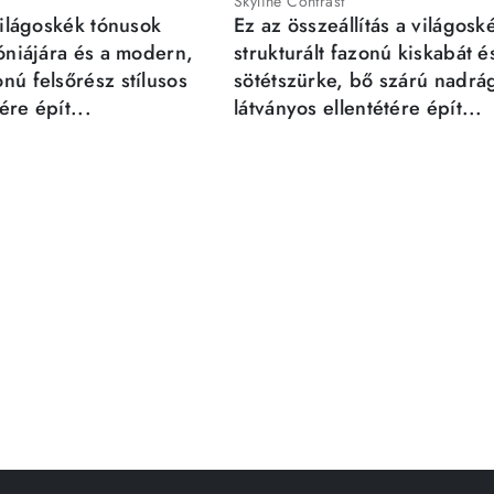
Skyline Contrast
világoskék tónusok
Ez az összeállítás a világosk
móniájára és a modern,
strukturált fazonú kiskabát é
nú felsőrész stílusos
sötétszürke, bő szárú nadrá
re épít...
látványos ellentétére épít...