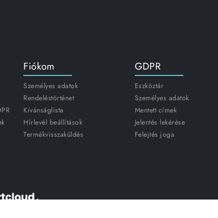
Fiókom
GDPR
Személyes adatok
Eszköztár
Rendeléstörténet
Személyes adatok
GDPR
Kívánságlista
Mentett címek
ek
Hírlevél beállítások
Jelentés lekérése
Termékvisszaküldés
Felejtés joga