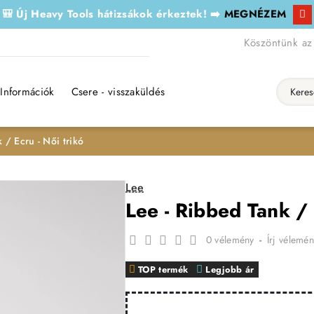
🎒 Új Heavy Tools hátizsákok érkeztek! ➡️
MEGNÉZEM
Köszöntünk az
Információk
Csere - visszaküldés
Keresés..
 / Ecru - Női trikó
Lee
Lee - Ribbed Tank / 
0 vélemény
-
Írj vélemén
TOP termék
Legjobb ár