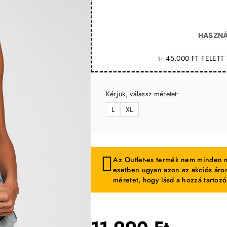
HASZNÁ
✨ 45.000 FT FELET
Kérjük, válassz méretet:
L
XL
Az Outlet-es termék nem minden m
esetben ugyan azon az akciós áron
méretet, hogy lásd a hozzá tartozó