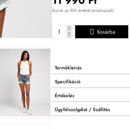
11 990 Ft
Áraink az ÁFA értékét tartalmazzák!
Kosárba
-38%
Termékleírás
Specifikáció
Értékelés
Ügyfélszolgálat / Szállítás