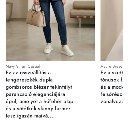
Navy Smart Casual
Azure Breeze
Ez az összeállítás a
Ez a szett a
tengerészkék dupla
tónusok fris
gombsoros blézer tekintélyt
és a moder
parancsoló eleganciájára
felsőrész st
épül, amelyet a hófehér alap
vonalvezeté
és a sötétkék skinny farmer
tesz igazán maivá...