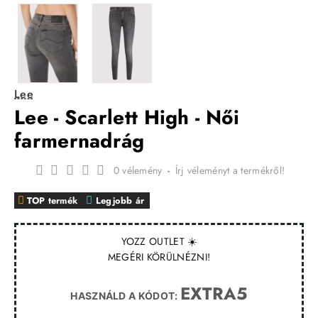
Lee
Lee - Scarlett High - Női
farmernadrág
0 vélemény
-
Írj véleményt a termékről!
TOP termék
Legjobb ár
YOZZ OUTLET ☀️
MEGÉRI KÖRÜLNÉZNI!
EXTRA5
HASZNÁLD A KÓDOT: