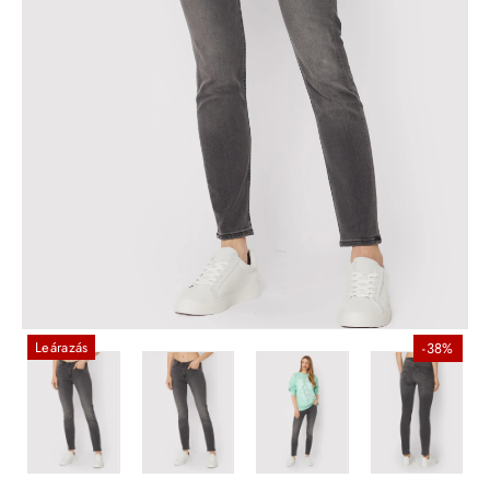
Leárazás
-38%