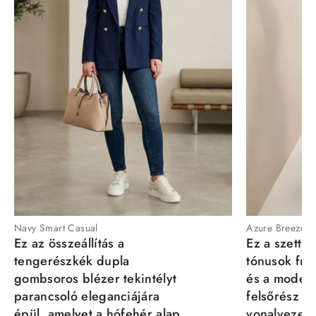
Navy Smart Casual
Azure Breeze
Ez az összeállítás a
Ez a szett a
tengerészkék dupla
tónusok fris
gombsoros blézer tekintélyt
és a moder
parancsoló eleganciájára
felsőrész st
épül, amelyet a hófehér alap
vonalvezeté