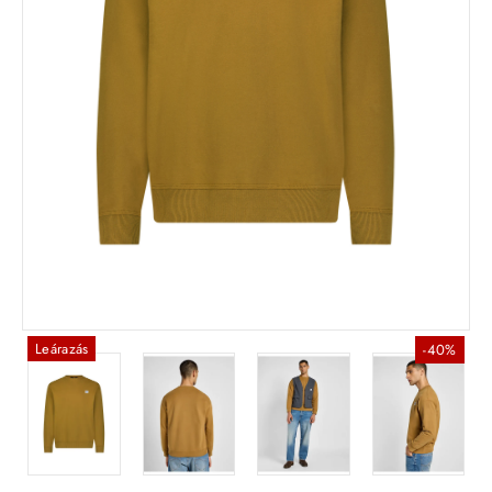
Leárazás
-40%