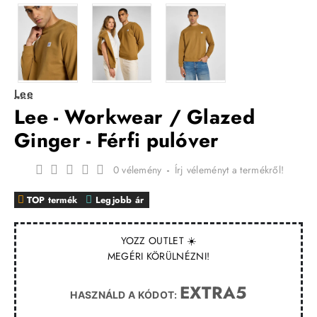
Lee
Lee - Workwear / Glazed
Ginger - Férfi pulóver
0 vélemény
-
Írj véleményt a termékről!
TOP termék
Legjobb ár
YOZZ OUTLET ☀️
MEGÉRI KÖRÜLNÉZNI!
EXTRA5
HASZNÁLD A KÓDOT: