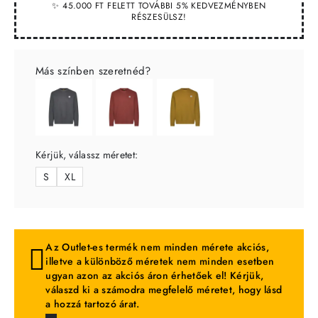
✨ 45.000 FT FELETT TOVÁBBI 5% KEDVEZMÉNYBEN
RÉSZESÜLSZ!
Más színben szeretnéd?
Kérjük, válassz méretet:
S
XL
Az Outlet-es termék nem minden mérete akciós,
illetve a különböző méretek nem minden esetben
ugyan azon az akciós áron érhetőek el! Kérjük,
válaszd ki a számodra megfelelő méretet, hogy lásd
a hozzá tartozó árat.