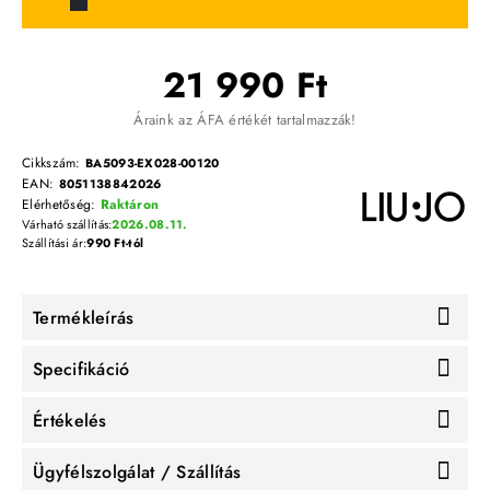
21 990 Ft
Áraink az ÁFA értékét tartalmazzák!
Cikkszám:
BA5093-EX028-00120
EAN:
8051138842026
Elérhetőség:
Raktáron
Várható szállítás:
2026.08.11.
Szállítási ár:
990 Ft-tól
Termékleírás
Specifikáció
Értékelés
Ügyfélszolgálat / Szállítás