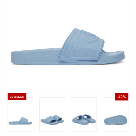
Leárazás
-42%