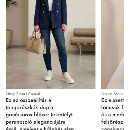
Navy Smart Casual
Azure Breeze
Ez az összeállítás a
Ez a szett a
tengerészkék dupla
tónusok fris
gombsoros blézer tekintélyt
és a moder
parancsoló eleganciájára
felsőrész st
épül, amelyet a hófehér alap
vonalvezeté