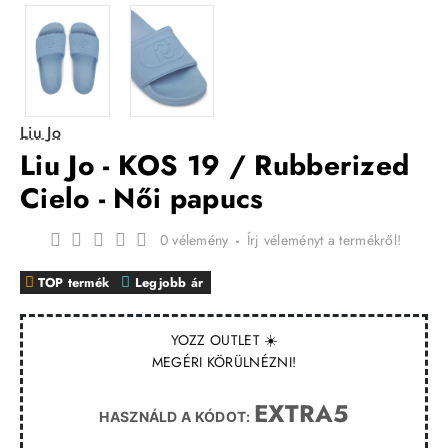
Liu Jo
Liu Jo - KOS 19 / Rubberized
Cielo - Női papucs
0 vélemény
-
Írj véleményt a termékről!
TOP termék
Legjobb ár
YOZZ OUTLET ☀️
MEGÉRI KÖRÜLNÉZNI!
EXTRA5
HASZNÁLD A KÓDOT: