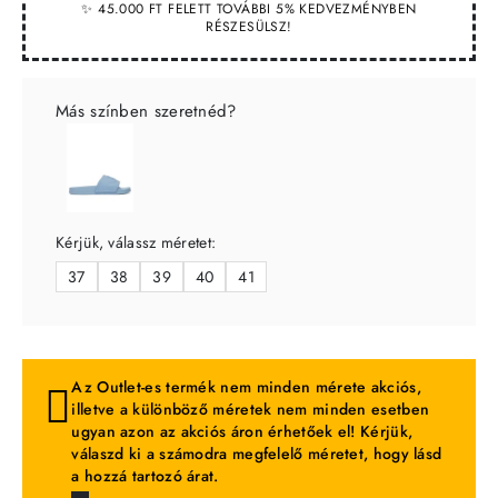
✨ 45.000 FT FELETT TOVÁBBI 5% KEDVEZMÉNYBEN
RÉSZESÜLSZ!
Más színben szeretnéd?
Kérjük, válassz méretet:
37
38
39
40
41
Az Outlet-es termék nem minden mérete akciós,
illetve a különböző méretek nem minden esetben
ugyan azon az akciós áron érhetőek el! Kérjük,
válaszd ki a számodra megfelelő méretet, hogy lásd
a hozzá tartozó árat.