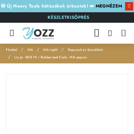
🎒 Új Heavy Tools hátizsákok érkeztek! ➡️
MEGNÉZEM
KÉSZLETKISÖPRÉS
Női
Női cipők
Papucsok és Szandálok
h
Liu Jo - KOS 19 / Rubberized Cielo - Női papucs
o
m
e