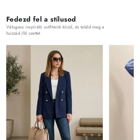
Fedezd fel a stílusod
Válogass inspiráló outfiteink közül, és találd meg a
hozzád illő szettet