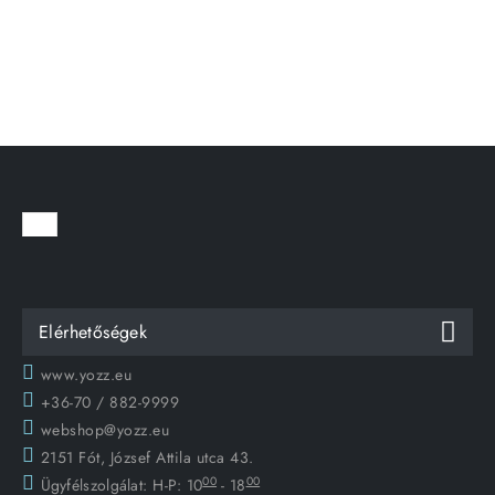
Elérhetőségek
www.yozz.eu
+36-70 / 882-9999
webshop@yozz.eu
2151 Fót, József Attila utca 43.
00
00
Ügyfélszolgálat:
H-P: 10
- 18