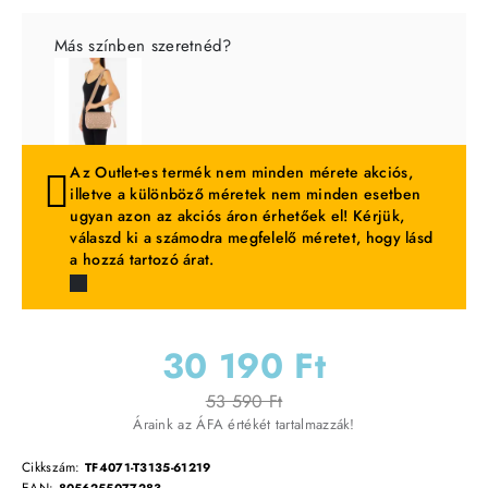
Más színben szeretnéd?
Az Outlet-es termék nem minden mérete akciós,
illetve a különböző méretek nem minden esetben
ugyan azon az akciós áron érhetőek el! Kérjük,
válaszd ki a számodra megfelelő méretet, hogy lásd
a hozzá tartozó árat.
30 190 Ft
53 590 Ft
Áraink az ÁFA értékét tartalmazzák!
Cikkszám:
TF4071-T3135-61219