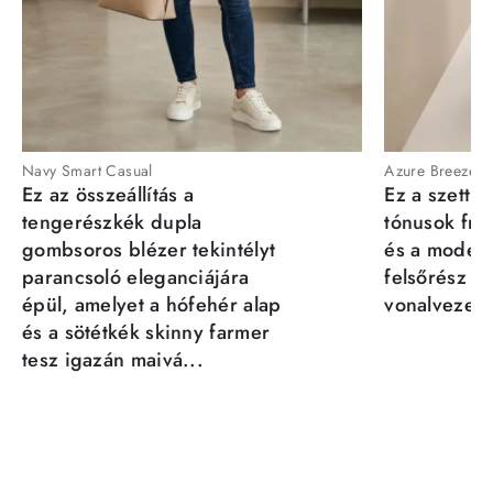
Navy Smart Casual
Azure Breeze
Ez az összeállítás a
Ez a szett a
tengerészkék dupla
tónusok fris
gombsoros blézer tekintélyt
és a moder
parancsoló eleganciájára
felsőrész st
épül, amelyet a hófehér alap
vonalvezeté
és a sötétkék skinny farmer
tesz igazán maivá...