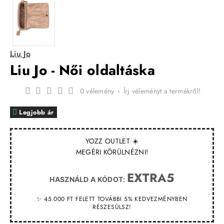
Liu Jo
Liu Jo - Női oldaltáska
0 vélemény
-
Írj véleményt a termékről!
Legjobb ár
YOZZ OUTLET ☀️
MEGÉRI KÖRÜLNÉZNI!
EXTRA5
HASZNÁLD A KÓDOT:
✨ 45.000 FT FELETT TOVÁBBI 5% KEDVEZMÉNYBEN
RÉSZESÜLSZ!