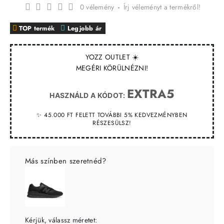
0 vélemény
-
Írj véleményt a termékről!
TOP termék
Legjobb ár
YOZZ OUTLET ☀️
MEGÉRI KÖRÜLNÉZNI!
EXTRA5
HASZNÁLD A KÓDOT:
✨ 45.000 FT FELETT TOVÁBBI 5% KEDVEZMÉNYBEN
RÉSZESÜLSZ!
Más színben szeretnéd?
Kérjük, válassz méretet: