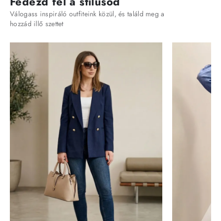
Fedezd fel a stílusod
Válogass inspiráló outfiteink közül, és találd meg a
hozzád illő szettet