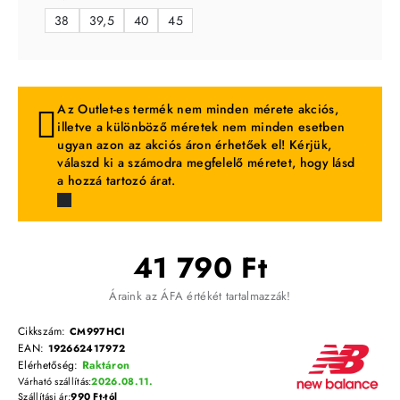
38
39,5
40
45
Az Outlet-es termék nem minden mérete akciós,
illetve a különböző méretek nem minden esetben
ugyan azon az akciós áron érhetőek el! Kérjük,
válaszd ki a számodra megfelelő méretet, hogy lásd
a hozzá tartozó árat.
41 790 Ft
Áraink az ÁFA értékét tartalmazzák!
Cikkszám:
CM997HCI
EAN:
192662417972
Elérhetőség:
Raktáron
Várható szállítás:
2026.08.11.
Szállítási ár:
990 Ft-tól