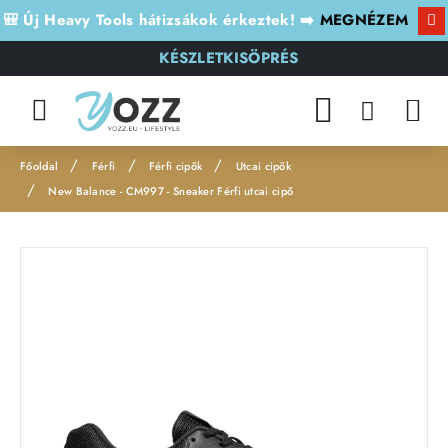
🎒 Új Heavy Tools hátizsákok érkeztek! ➡️
MEGNÉZEM
KÉSZLETKISÖPRÉS
Férfi
Férfi cipők
Utcai cipők
h
New Balance - CM997 - Sneaker Férfi utcai cipő
o
m
e