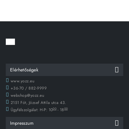
Elérhetőségek
www.yozz.eu
+36-70 / 882-9999
webshop@yozz.eu
2151 Fót, József Attila utca 43.
00
00
Ügyfélszolgálat:
H-P: 10
- 18
Impresszum