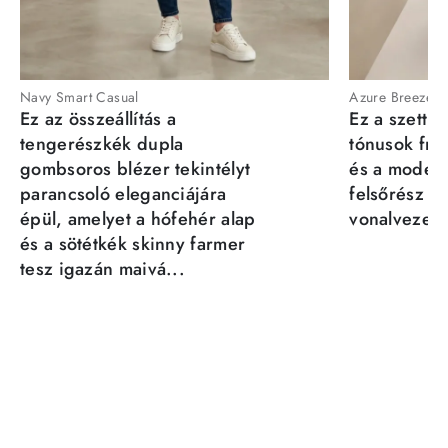
Navy Smart Casual
Azure Breeze
Ez az összeállítás a
Ez a szett a
tengerészkék dupla
tónusok fris
gombsoros blézer tekintélyt
és a moder
parancsoló eleganciájára
felsőrész st
épül, amelyet a hófehér alap
vonalvezeté
és a sötétkék skinny farmer
tesz igazán maivá...