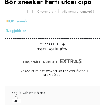
Bőr sneaker Férfi utcai cipő
0 vélemény
-
Írj véleményt a termékről!
TOP termék
Legjobb ár
YOZZ OUTLET ☀️
MEGÉRI KÖRÜLNÉZNI!
EXTRA5
HASZNÁLD A KÓDOT:
✨ 45.000 FT FELETT TOVÁBBI 5% KEDVEZMÉNYBEN
RÉSZESÜLSZ!
Kérjük, válassz méretet:
40