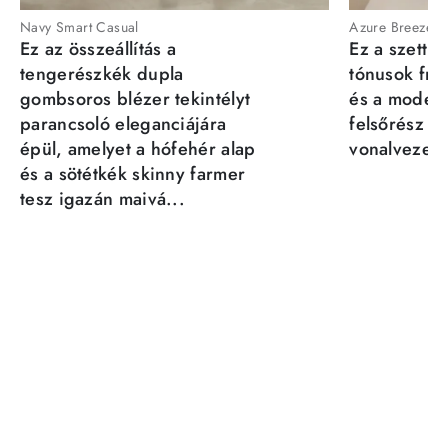
Navy Smart Casual
Azure Breeze
Ez az összeállítás a
Ez a szett a
tengerészkék dupla
tónusok fris
gombsoros blézer tekintélyt
és a moder
parancsoló eleganciájára
felsőrész st
épül, amelyet a hófehér alap
vonalvezeté
és a sötétkék skinny farmer
tesz igazán maivá...