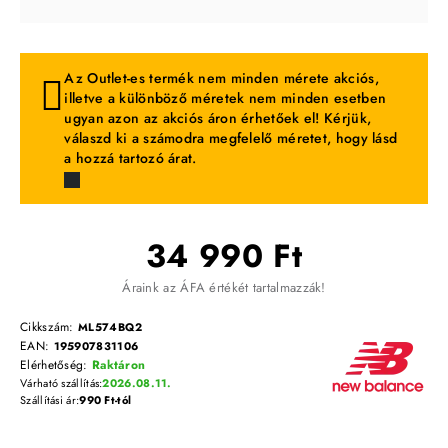
Az Outlet-es termék nem minden mérete akciós,
illetve a különböző méretek nem minden esetben
ugyan azon az akciós áron érhetőek el! Kérjük,
válaszd ki a számodra megfelelő méretet, hogy lásd
a hozzá tartozó árat.
34 990 Ft
Áraink az ÁFA értékét tartalmazzák!
Cikkszám:
ML574BQ2
EAN:
195907831106
Elérhetőség:
Raktáron
Várható szállítás:
2026.08.11.
Szállítási ár:
990 Ft-tól