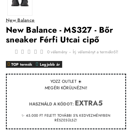
New Balance
New Balance - MS327 - Bőr
sneaker Férfi Utcai cipő
0 vélemény
-
Írj véleményt a termékről!
TOP termék
Legjobb ár
YOZZ OUTLET ☀️
MEGÉRI KÖRÜLNÉZNI!
EXTRA5
HASZNÁLD A KÓDOT:
✨ 45.000 FT FELETT TOVÁBBI 5% KEDVEZMÉNYBEN
RÉSZESÜLSZ!