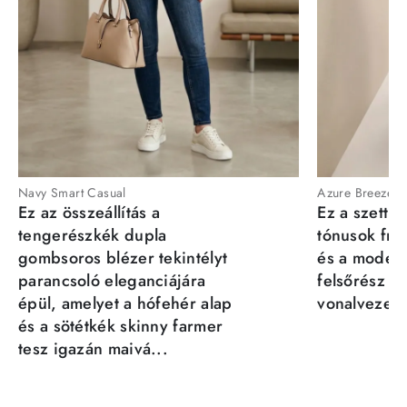
Navy Smart Casual
Azure Breeze
Ez az összeállítás a
Ez a szett a
tengerészkék dupla
tónusok fris
gombsoros blézer tekintélyt
és a moder
parancsoló eleganciájára
felsőrész st
épül, amelyet a hófehér alap
vonalvezeté
és a sötétkék skinny farmer
tesz igazán maivá...