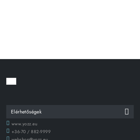
Elérhetőségek
www.yozz.eu
+36-70 / 882-9999
webshop@yozz.eu