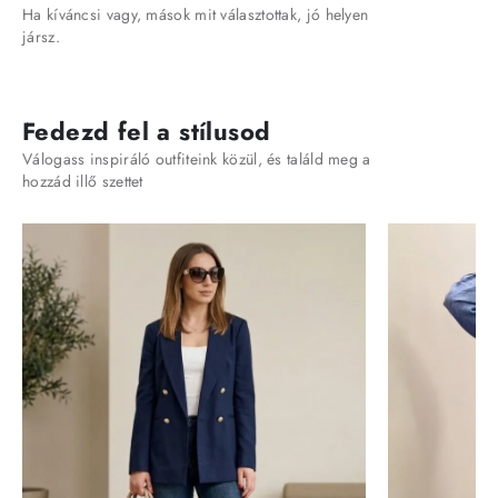
Ha kíváncsi vagy, mások mit választottak, jó helyen
jársz.
Fedezd fel a stílusod
Válogass inspiráló outfiteink közül, és találd meg a
hozzád illő szettet