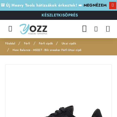
🎒 Új Heavy Tools hátizsákok érkeztek! ➡️
MEGNÉZEM
KÉSZLETKISÖPRÉS
Férfi
Férfi cipők
Utcai cipők
h
New Balance - MS327 - Bőr sneaker Férfi Utcai cipő
o
m
Leárazás
e