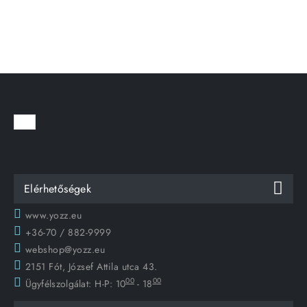
Elérhetőségek
www.yozz.eu
+36-70 / 882-9999
webshop@yozz.eu
2151 Fót, József Attila utca 43.
00
00
Ügyfélszolgálat:
H-P: 10
- 18