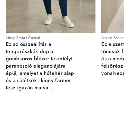
Navy Smart Casual
Azure Breeze
Ez az összeállítás a
Ez a szett a
tengerészkék dupla
tónusok fris
gombsoros blézer tekintélyt
és a moder
parancsoló eleganciájára
felsőrész st
épül, amelyet a hófehér alap
vonalvezeté
és a sötétkék skinny farmer
tesz igazán maivá...