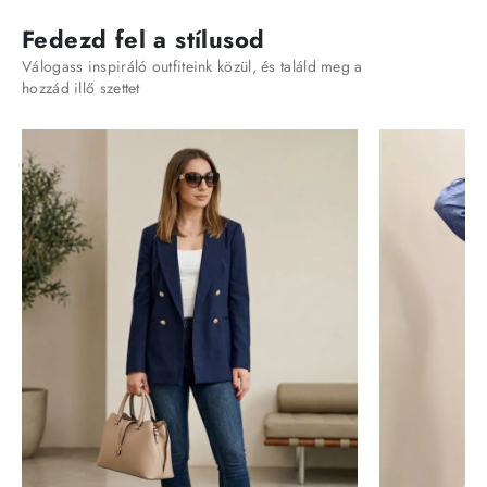
Fedezd fel a stílusod
Válogass inspiráló outfiteink közül, és találd meg a
hozzád illő szettet