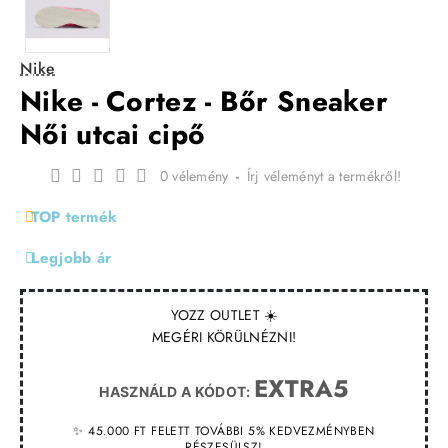
Nike
Nike - Cortez - Bőr Sneaker
Női utcai cipő
0 vélemény
-
Írj véleményt a termékről!
TOP termék
Legjobb ár
YOZZ OUTLET ☀️
MEGÉRI KÖRÜLNÉZNI!
EXTRA5
HASZNÁLD A KÓDOT:
✨ 45.000 FT FELETT TOVÁBBI 5% KEDVEZMÉNYBEN
RÉSZESÜLSZ!