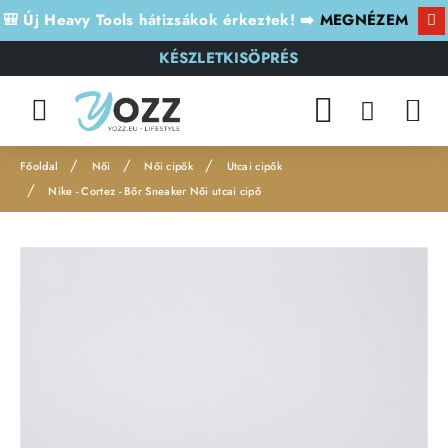
🎒 Új Heavy Tools hátizsákok érkeztek! ➡️
MEGNÉZEM
KÉSZLETKISÖPRÉS
Női
Női cipők
Utcai cipők
h
Nike - Cortez - Bőr Sneaker Női utcai cipő
o
m
Leárazás
e