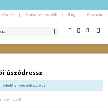
 oldalon!
|
Csatlakozz hozzánk
|
Blog
|
Kapcsolat
.
Női úszódressz
m érhető el webáruházunkban.
yt a termékről!