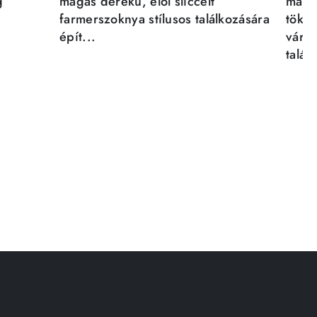
g
magas derekú, elöl sliccelt
magab
farmerszoknya stílusos találkozására
tökél
épít...
város
talál