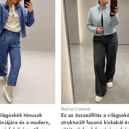
Skyline Contrast
világoskék tónusok
Ez az összeállítás a világosk
móniájára és a modern,
strukturált fazonú kiskabát é