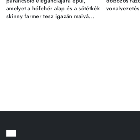
parancsoló eleganciájára épül,
dobozos fazo
amelyet a hófehér alap és a sötétkék
vonalvezetésé
skinny farmer tesz igazán maivá...