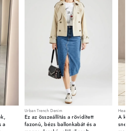
Urban Trench Denim
Heartb
ék,
Ez az összeállítás a rövidített
A kén
s a
fazonú, bézs ballonkabát és a
sneak