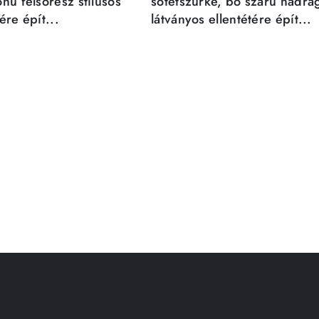
nú felsőrész stílusos
sötétszürke, bő szárú nadrá
re épít...
látványos ellentétére épít...