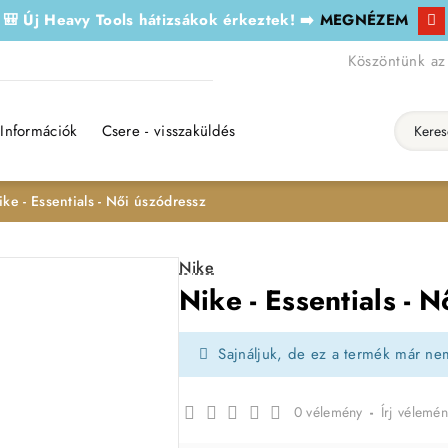
🎒 Új Heavy Tools hátizsákok érkeztek! ➡️
MEGNÉZEM
Köszöntünk az
Információk
Csere - visszaküldés
Keresés..
ike - Essentials - Női úszódressz
Nike
Nike - Essentials - 
Sajnáljuk, de ez a termék már ne
0 vélemény
-
Írj vélemén