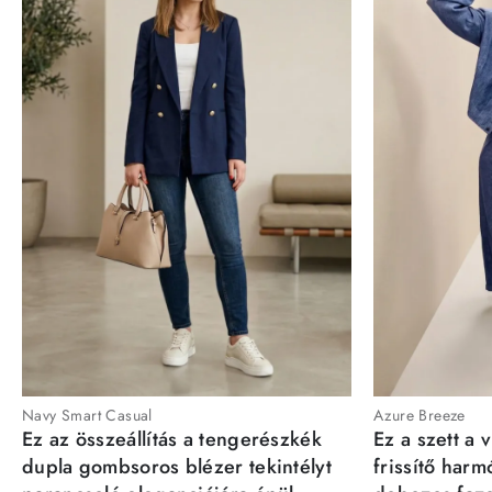
Navy Smart Casual
Azure Breeze
Ez az összeállítás a tengerészkék
Ez a szett a 
dupla gombsoros blézer tekintélyt
frissítő har