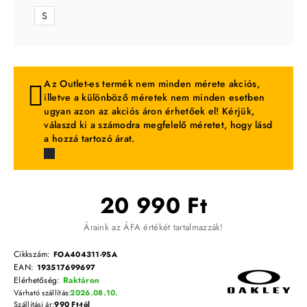
S
Az Outlet-es termék nem minden mérete akciós,
illetve a különböző méretek nem minden esetben
ugyan azon az akciós áron érhetőek el! Kérjük,
válaszd ki a számodra megfelelő méretet, hogy lásd
a hozzá tartozó árat.
20 990 Ft
Áraink az ÁFA értékét tartalmazzák!
Cikkszám:
FOA404311-9SA
EAN:
193517699697
Elérhetőség:
Raktáron
Várható szállítás:
2026.08.10.
Szállítási ár:
990 Ft-tól