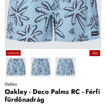
Leárazás
-38%
Oakley
Oakley - Deco Palms RC - Férfi
fürdőnadrág