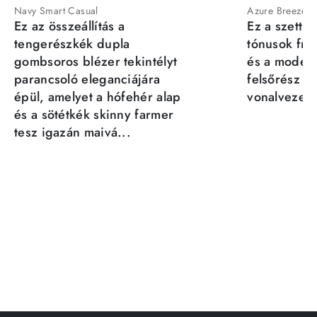
Navy Smart Casual
Azure Breeze
Ez az összeállítás a
Ez a szett a
tengerészkék dupla
tónusok fris
gombsoros blézer tekintélyt
és a moder
parancsoló eleganciájára
felsőrész st
épül, amelyet a hófehér alap
vonalvezeté
és a sötétkék skinny farmer
tesz igazán maivá...