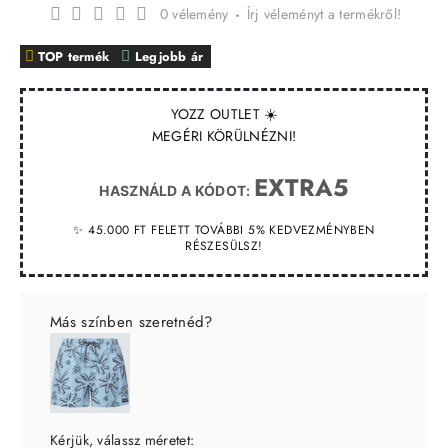
0 vélemény
-
Írj véleményt a termékről!
TOP termék
Legjobb ár
YOZZ OUTLET ☀️
MEGÉRI KÖRÜLNÉZNI!
EXTRA5
HASZNÁLD A KÓDOT:
✨ 45.000 FT FELETT TOVÁBBI 5% KEDVEZMÉNYBEN
RÉSZESÜLSZ!
Más színben szeretnéd?
Kérjük, válassz méretet: