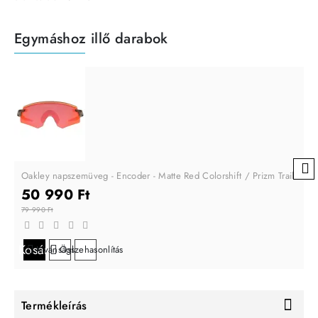
Egymáshoz illő darabok
Oakley napszemüveg - Encoder - Matte Red Colorshift / Prizm Trail Torc
50 990 Ft
79 990 Ft
Kosárba
Kívánságlistára
Összehasonlítás
Termékleírás