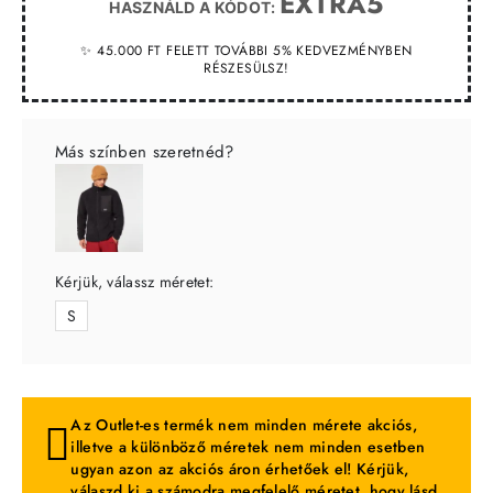
EXTRA5
HASZNÁLD A KÓDOT:
✨ 45.000 FT FELETT TOVÁBBI 5% KEDVEZMÉNYBEN
RÉSZESÜLSZ!
Más színben szeretnéd?
Kérjük, válassz méretet:
S
Az Outlet-es termék nem minden mérete akciós,
illetve a különböző méretek nem minden esetben
ugyan azon az akciós áron érhetőek el! Kérjük,
válaszd ki a számodra megfelelő méretet, hogy lásd