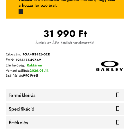
a hozzá tartozó árat.
31 990 Ft
Áraink az ÁFA értékét tartalmazzák!
Cikkszám:
FOA403426-02E
EAN:
193517549749
Elérhetőség:
Raktáron
Várható szállítás:
2026.08.11.
Szállítási ár:
990 Ft-tól
Termékleírás
Specifikáció
Értékelés