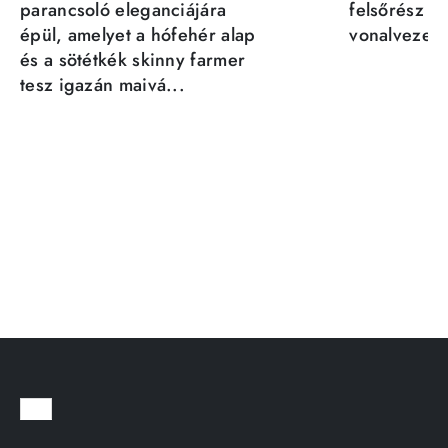
parancsoló eleganciájára
felsőrész st
épül, amelyet a hófehér alap
vonalvezeté
és a sötétkék skinny farmer
tesz igazán maivá...