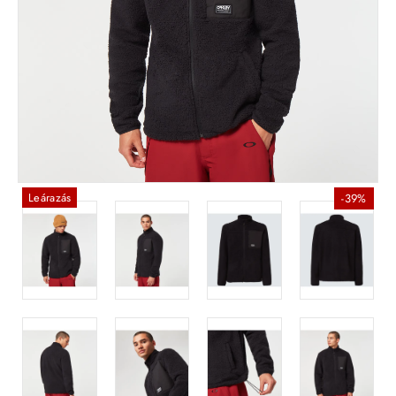
Leárazás
-39%