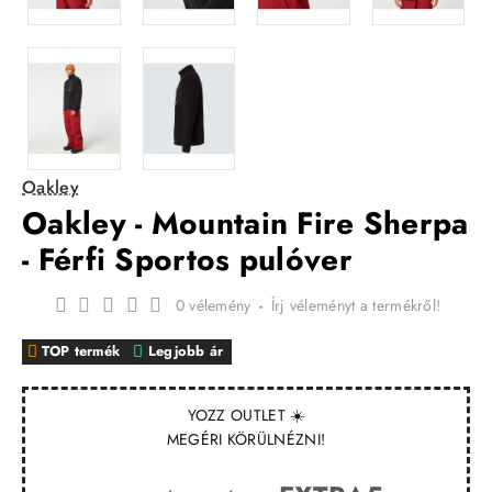
Oakley
Oakley - Mountain Fire Sherpa
- Férfi Sportos pulóver
0 vélemény
-
Írj véleményt a termékről!
TOP termék
Legjobb ár
YOZZ OUTLET ☀️
MEGÉRI KÖRÜLNÉZNI!