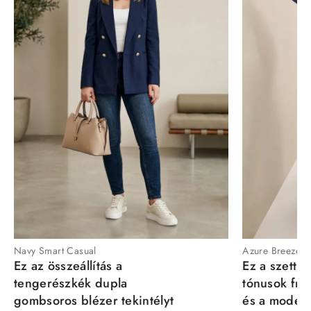
Navy Smart Casual
Azure Breeze
Ez az összeállítás a
Ez a szett a
tengerészkék dupla
tónusok fris
gombsoros blézer tekintélyt
és a moder