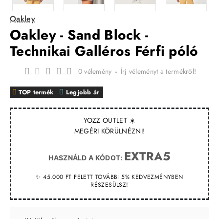
Oakley
Oakley - Sand Block -
Technikai Galléros Férfi póló
0 vélemény
-
Írj véleményt a termékről!
TOP termék
Legjobb ár
YOZZ OUTLET ☀️
MEGÉRI KÖRÜLNÉZNI!
EXTRA5
HASZNÁLD A KÓDOT:
✨ 45.000 FT FELETT TOVÁBBI 5% KEDVEZMÉNYBEN
RÉSZESÜLSZ!