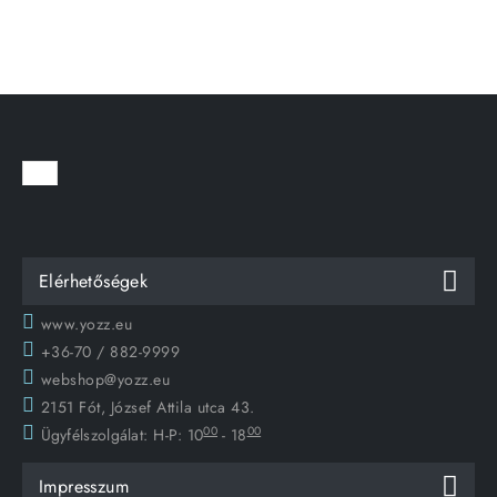
Elérhetőségek
www.yozz.eu
+36-70 / 882-9999
webshop@yozz.eu
2151 Fót, József Attila utca 43.
00
00
Ügyfélszolgálat:
H-P: 10
- 18
Impresszum