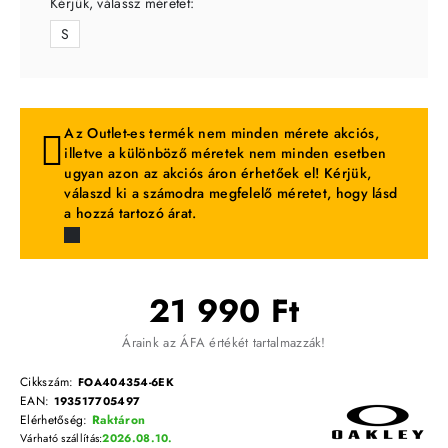
Kérjük, válassz méretet:
S
Az Outlet-es termék nem minden mérete akciós,
illetve a különböző méretek nem minden esetben
ugyan azon az akciós áron érhetőek el! Kérjük,
válaszd ki a számodra megfelelő méretet, hogy lásd
a hozzá tartozó árat.
21 990 Ft
Áraink az ÁFA értékét tartalmazzák!
Cikkszám:
FOA404354-6EK
EAN:
193517705497
Elérhetőség:
Raktáron
Várható szállítás:
2026.08.10.