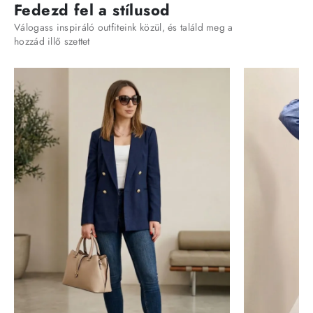
Fedezd fel a stílusod
Válogass inspiráló outfiteink közül, és találd meg a
hozzád illő szettet