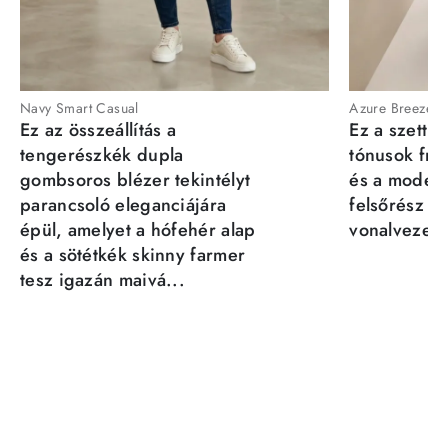
Navy Smart Casual
Azure Breeze
Ez az összeállítás a
Ez a szett a
tengerészkék dupla
tónusok fris
gombsoros blézer tekintélyt
és a moder
parancsoló eleganciájára
felsőrész st
épül, amelyet a hófehér alap
vonalvezeté
és a sötétkék skinny farmer
tesz igazán maivá...