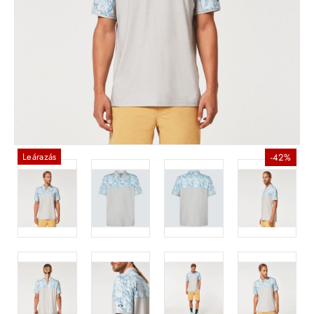
Leárazás
-42%