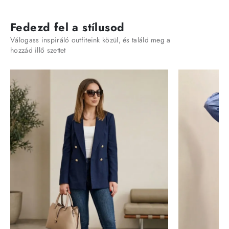
Fedezd fel a stílusod
Válogass inspiráló outfiteink közül, és találd meg a
hozzád illő szettet