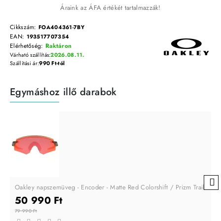
Áraink az ÁFA értékét tartalmazzák!
Cikkszám:
FOA404361-7BY
EAN:
193517707354
Elérhetőség:
Raktáron
Várható szállítás:
2026.08.11.
Szállítási ár:
990 Ft-tól
Egymáshoz illő darabok
Oakley napszemüveg - Encoder - Matte Red Colorshift / Prizm Trail Torc
50 990 Ft
79 990 Ft