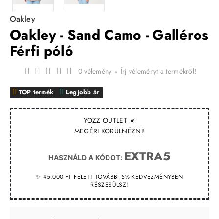
Oakley
Oakley - Sand Camo - Galléros
Férfi póló
0 vélemény
-
Írj véleményt a termékről!
TOP termék
Legjobb ár
YOZZ OUTLET ☀️
MEGÉRI KÖRÜLNÉZNI!
EXTRA5
HASZNÁLD A KÓDOT:
✨ 45.000 FT FELETT TOVÁBBI 5% KEDVEZMÉNYBEN
RÉSZESÜLSZ!