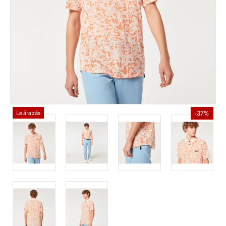
Leárazás
-37%