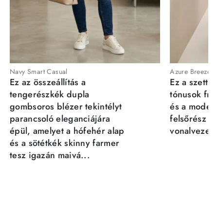
Navy Smart Casual
Azure Breeze
Ez az összeállítás a
Ez a szett a
tengerészkék dupla
tónusok fris
gombsoros blézer tekintélyt
és a moder
parancsoló eleganciájára
felsőrész st
épül, amelyet a hófehér alap
vonalvezeté
és a sötétkék skinny farmer
tesz igazán maivá...