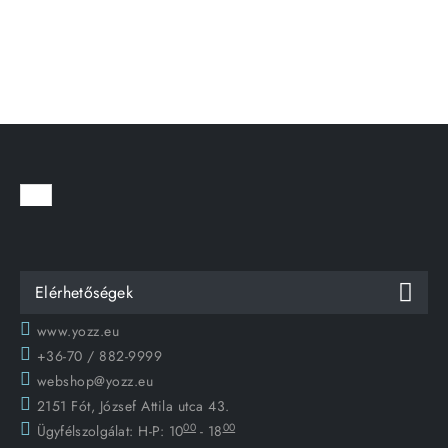
Elérhetőségek
www.yozz.eu
+36-70 / 882-9999
webshop@yozz.eu
2151 Fót, József Attila utca 43.
00
00
Ügyfélszolgálat:
H-P: 10
- 18