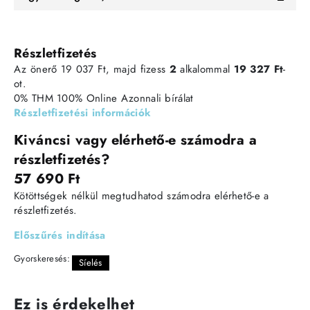
Részletfizetés
Az önerő 19 037 Ft, majd fizess
2
alkalommal
19 327 Ft
-
ot.
0% THM
100% Online
Azonnali bírálat
Részletfizetési információk
Kiváncsi vagy elérhető-e számodra a
részletfizetés?
57 690 Ft
Kötöttségek nélkül megtudhatod számodra elérhető-e a
részletfizetés.
Előszűrés indítása
Gyorskeresés:
Síelés
Ez is érdekelhet