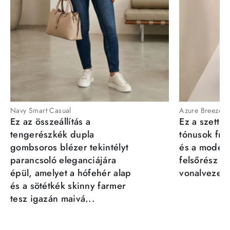
Navy Smart Casual
Azure Breeze
Ez az összeállítás a
Ez a szett a
tengerészkék dupla
tónusok fris
gombsoros blézer tekintélyt
és a moder
parancsoló eleganciájára
felsőrész st
épül, amelyet a hófehér alap
vonalvezeté
és a sötétkék skinny farmer
tesz igazán maivá...