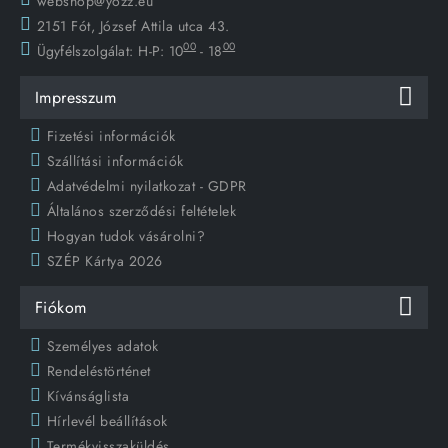
webshop@yozz.eu
2151 Fót, József Attila utca 43.
00
00
Ügyfélszolgálat:
H-P: 10
- 18
Impresszum
Fizetési információk
Szállítási információk
Adatvédelmi nyilatkozat - GDPR
Általános szerződési feltételek
Hogyan tudok vásárolni?
SZÉP Kártya 2026
Fiókom
Személyes adatok
Rendeléstörténet
Kívánságlista
Hírlevél beállítások
Termékvisszaküldés