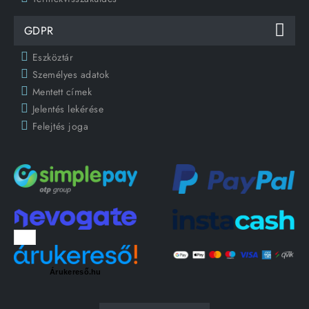
GDPR
Eszköztár
Személyes adatok
Mentett címek
Jelentés lekérése
Felejtés joga
Árukereső.hu