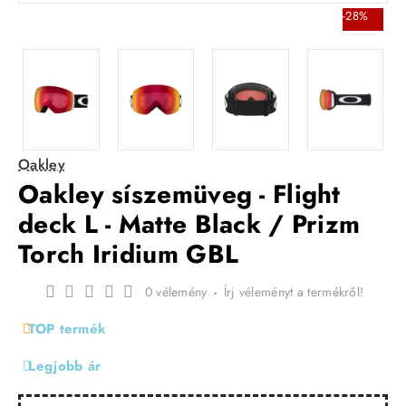
-28%
Oakley
Oakley síszemüveg - Flight
deck L - Matte Black / Prizm
Torch Iridium GBL
0 vélemény
-
Írj véleményt a termékről!
TOP termék
Legjobb ár