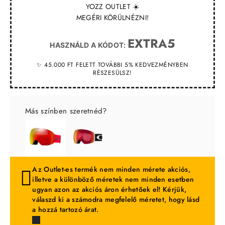
YOZZ OUTLET ☀️
MEGÉRI KÖRÜLNÉZNI!
EXTRA5
HASZNÁLD A KÓDOT:
✨ 45.000 FT FELETT TOVÁBBI 5% KEDVEZMÉNYBEN
RÉSZESÜLSZ!
Más színben szeretnéd?
Az Outlet-es termék nem minden mérete akciós,
illetve a különböző méretek nem minden esetben
ugyan azon az akciós áron érhetőek el! Kérjük,
válaszd ki a számodra megfelelő méretet, hogy lásd
a hozzá tartozó árat.