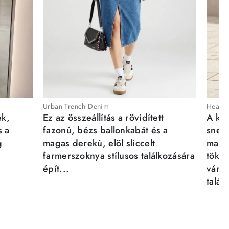
Urban Trench Denim
Heartb
ék,
Ez az összeállítás a rövidített
A kén
s a
fazonú, bézs ballonkabát és a
sneak
g
magas derekú, elöl sliccelt
magab
farmerszoknya stílusos találkozására
tökél
épít...
város
talál