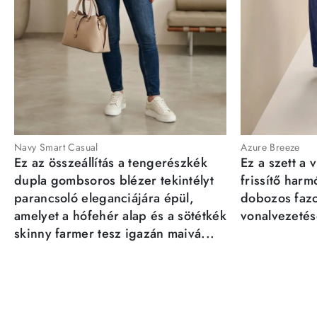
Navy Smart Casual
Azure Breeze
Ez az összeállítás a tengerészkék
Ez a szett a 
dupla gombsoros blézer tekintélyt
frissítő har
parancsoló eleganciájára épül,
dobozos fazo
amelyet a hófehér alap és a sötétkék
vonalvezetésé
skinny farmer tesz igazán maivá...