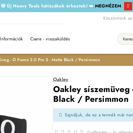
🎒 Új Heavy Tools hátizsákok érkeztek! ➡️
MEGNÉZEM
Köszöntünk az
Információk
Csere - visszaküldés
Keresés..
üveg - O Frame 2.0 Pro S - Matte Black / Persimmon
Oakley
Oakley síszemüveg -
Black / Persimmon
Sajnáljuk, de ez a termék már ne
0 vélemény
-
Írj vélemén