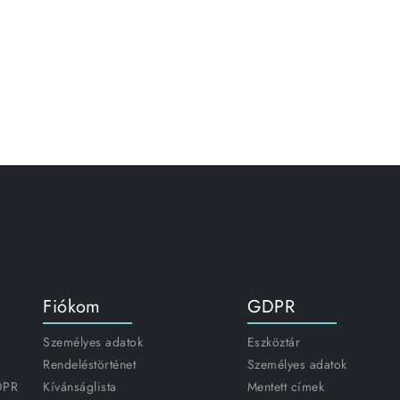
Fiókom
GDPR
Személyes adatok
Eszköztár
Rendeléstörténet
Személyes adatok
GDPR
Kívánságlista
Mentett címek