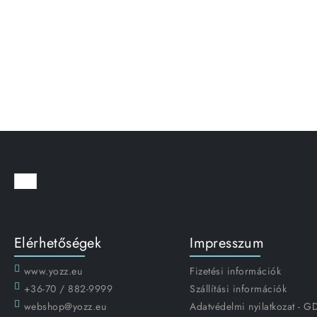
Elérhetőségek
Impresszum
www.yozz.eu
Fizetési információk
+36-70 / 882-9999
Szállítási információk
webshop@yozz.eu
Adatvédelmi nyilatkozat - 