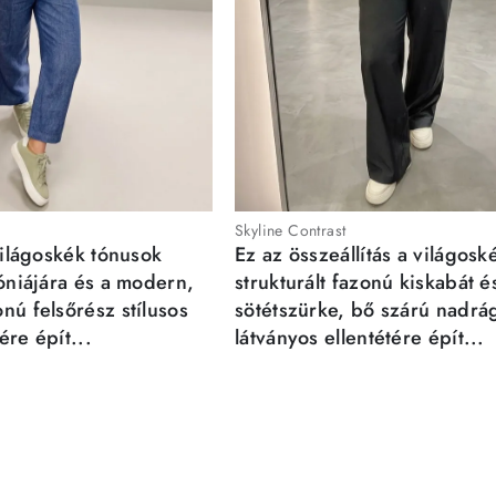
Skyline Contrast
világoskék tónusok
Ez az összeállítás a világosk
móniájára és a modern,
strukturált fazonú kiskabát é
nú felsőrész stílusos
sötétszürke, bő szárú nadrá
re épít...
látványos ellentétére épít...