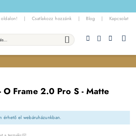
 oldalon!
|
Csatlakozz hozzánk
|
Blog
|
Kapcsolat
.
 O Frame 2.0 Pro S - Matte
m érhető el webáruházunkban.
yt a termékről!