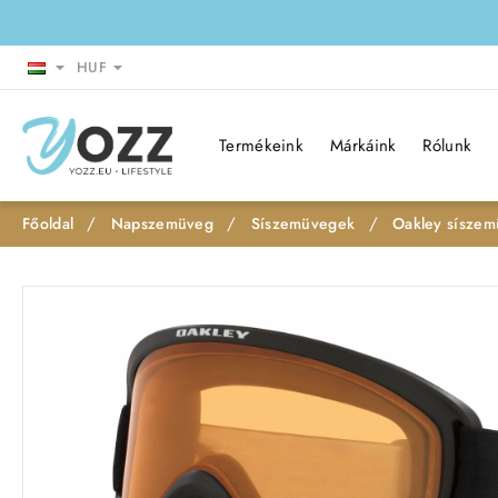
HUF
Termékeink
Márkáink
Rólunk
Napszemüveg
Síszemüvegek
Oakley síszem
h
o
m
e