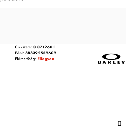
Cikkszám:
OO712601
EAN:
888392559609
Elérhetőség:
Elfogyott