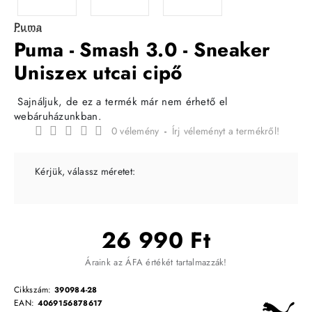
Puma
Puma - Smash 3.0 - Sneaker
Uniszex utcai cipő
Sajnáljuk, de ez a termék már nem érhető el
webáruházunkban.
0 vélemény
-
Írj véleményt a termékről!
Kérjük, válassz méretet:
26 990 Ft
Áraink az ÁFA értékét tartalmazzák!
Cikkszám:
390984-28
EAN:
4069156878617