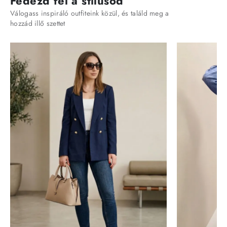
Fedezd fel a stílusod
Válogass inspiráló outfiteink közül, és találd meg a
hozzád illő szettet