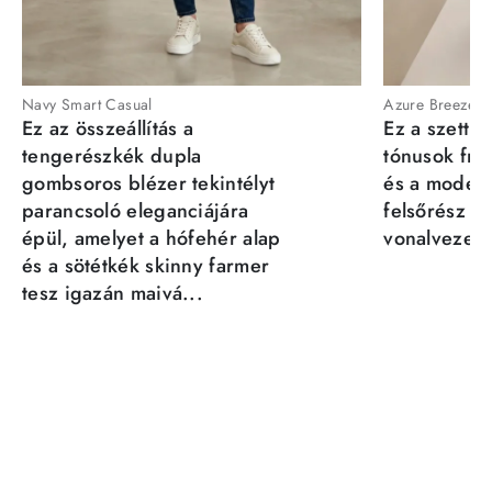
Navy Smart Casual
Azure Breeze
Ez az összeállítás a
Ez a szett a
tengerészkék dupla
tónusok fris
gombsoros blézer tekintélyt
és a moder
parancsoló eleganciájára
felsőrész st
épül, amelyet a hófehér alap
vonalvezeté
és a sötétkék skinny farmer
tesz igazán maivá...