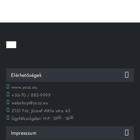
Elérhetőségek
www.yozz.eu
+36-70 / 882-9999
webshop@yozz.eu
2151 Fót, József Attila utca 43.
00
00
Ügyfélszolgálat:
H-P: 10
- 18
Impresszum